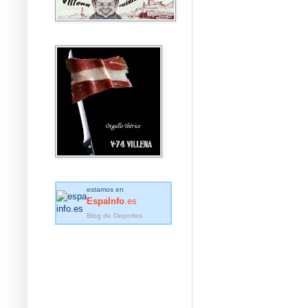
estamos en
EspaInfo
.es
Blog de Deportes