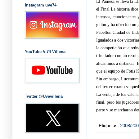
El Pamesa se lleva la L
Instagram uve74
el Final La historia di
intensos, emocionantes y
guión y ha ofrecido un g
Pabellón Ciudad de Elda 
Igualados a dos victoria
la competición que reún
YouTube V-74 Villena
triunfador con un result
alicantinos a distancia. 
que el equipo de Fotis K
Sin embargo, Lucentum no
del tercer cuarto se que
La ventaja de los valenci
Twitter @Uvevillena
final, pero los jugadore
parte y se marcharon def
Etiquetas:
2008/200