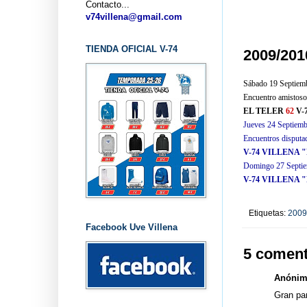
Contacto...
...
v74villena@gmail.com
TIENDA OFICIAL V-74
2009/20
Sábado 19 Septiem
Encuentro amistoso
EL TELER
62
V-
Jueves 24 Septiemb
Encuentros disputad
V-74 VILLENA 
Domingo 27 Septie
V-74 VILLENA 
Etiquetas:
2009
Facebook Uve Villena
5 coment
Anónimo
Gran par