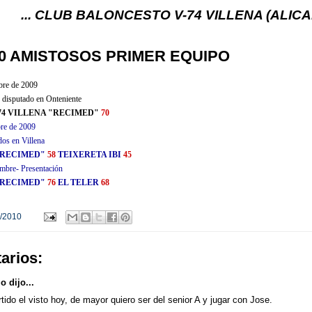
 CLUB BALONCESTO V-74 VILLENA (ALICANTE) ... V
10 AMISTOSOS PRIMER EQUIPO
bre de 2009
 disputado en Onteniente
74 VILLENA "RECIMED"
70
re de 2009
os en Villena
"RECIMED"
58
TEIXERETA IBI
45
mbre- Presentación
"RECIMED"
76
EL TELER
68
/2010
arios:
 dijo...
tido el visto hoy, de mayor quiero ser del senior A y jugar con Jose.