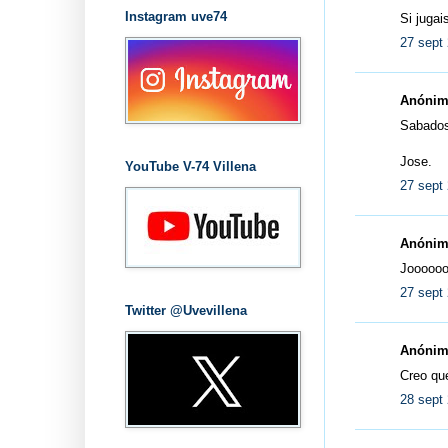
Instagram uve74
Si jugai
27 sept 
Anónimo
Sabados
Jose.
YouTube V-74 Villena
27 sept 
Anónimo
Joooooo
27 sept 
Twitter @Uvevillena
Anónimo
Creo que
28 sept 