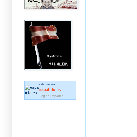
estamos en
EspaInfo
.es
Blog de Deportes