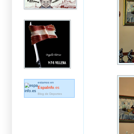
estamos en
EspaInfo
.es
Blog de Deportes