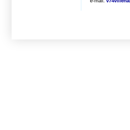
e-mail.
v74villen