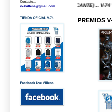
Contacto...
TO V-74 VILLENA (ALICANTE) ... V-74 VILLENA DE
v74villena@gmail.com
TIENDA OFICIAL V-74
PREMIOS V-
Facebook Uve Villena