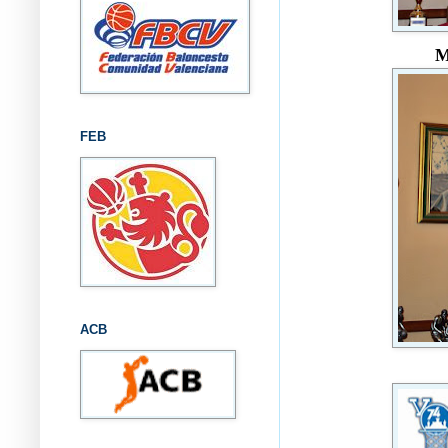
M
FEB
ACB