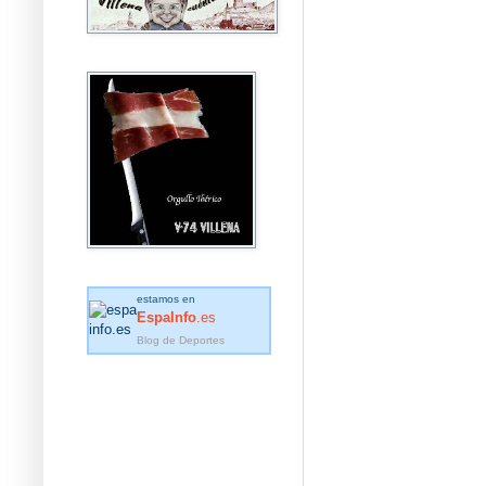
estamos en
EspaInfo
.es
Blog de Deportes