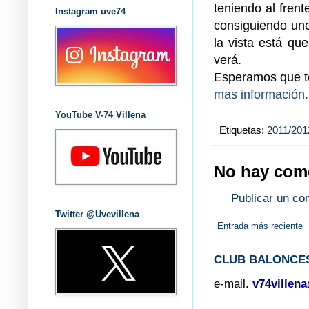
teniendo al fren
Instagram uve74
consiguiendo uno
la vista está q
verá.
Esperamos que te
mas información.
YouTube V-74 Villena
Etiquetas:
2011/201
No hay come
Publicar un co
Twitter @Uvevillena
Entrada más reciente
CLUB BALONCES
e-mail.
v74villen