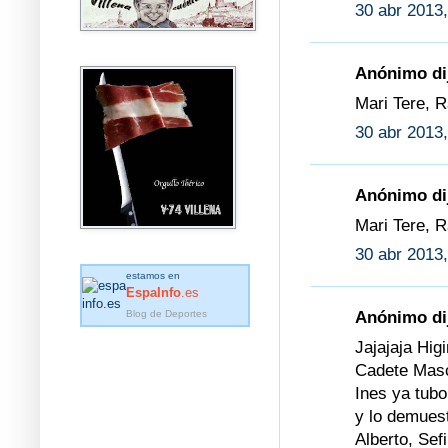
30 abr 2013,
Anónimo dij
Mari Tere, 
30 abr 2013,
Anónimo dij
Mari Tere, R
30 abr 2013,
estamos en
EspaInfo
.es
Blog de Deportes
Anónimo dij
Jajajaja Hi
Cadete Masc
Ines ya tub
y lo demuest
Alberto, Sef