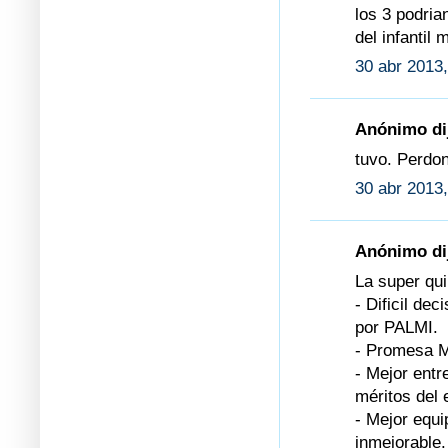
los 3 podria
del infantil 
30 abr 2013,
Anónimo dij
tuvo. Perdon
30 abr 2013,
Anónimo dij
La super qui
- Dificil de
por PALMI.
- Promesa M
- Mejor ent
méritos del 
- Mejor eq
inmejorable.