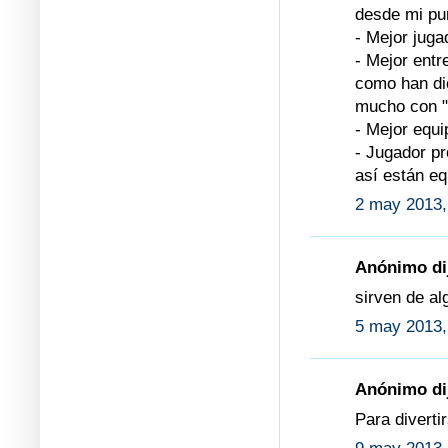
desde mi pun
- Mejor juga
- Mejor entr
como han dic
mucho con "s
- Mejor equi
- Jugador p
así están eq
2 may 2013,
Anónimo dij
sirven de al
5 may 2013,
Anónimo dij
Para diverti