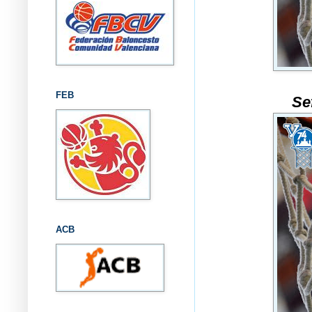
FEB
Se
ACB