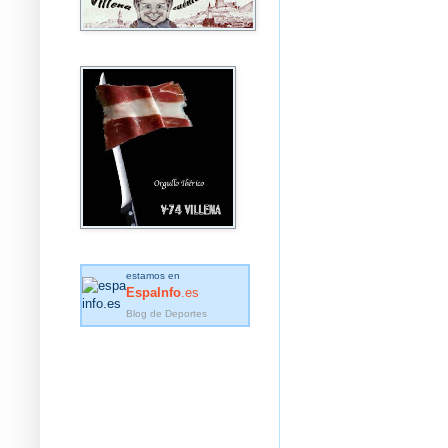
estamos en
EspaInfo
.es
Blog de Deportes