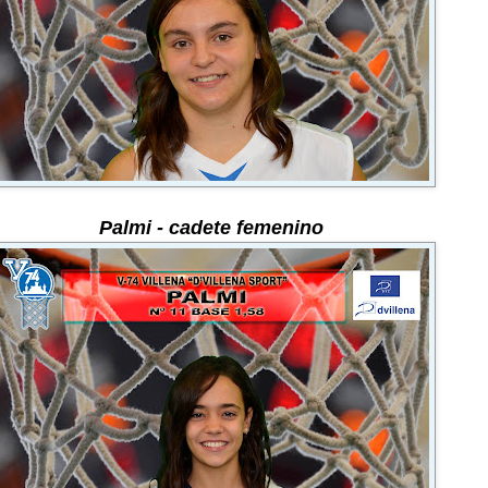
Palmi
-
cadete femenino