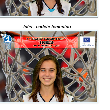
Inés
-
cadete femenino