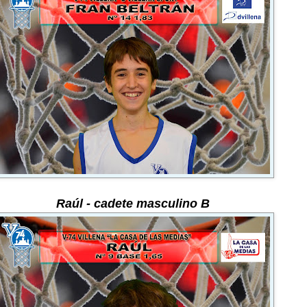
Raúl
-
cadete masculino B