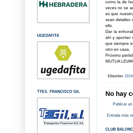
como la de Is
veces no se ac
es que nuestro
sean detalles 
ello.
Dar la enhora
UGEDAFITA
ahí y aportan 
que siempre es
otro en casa.
Próximo parti
MUTUA LEVANT
Etiquetas:
2016
TTES. FRANCISCO GIL
No hay c
Publicar un
Entrada más re
CLUB BALONC