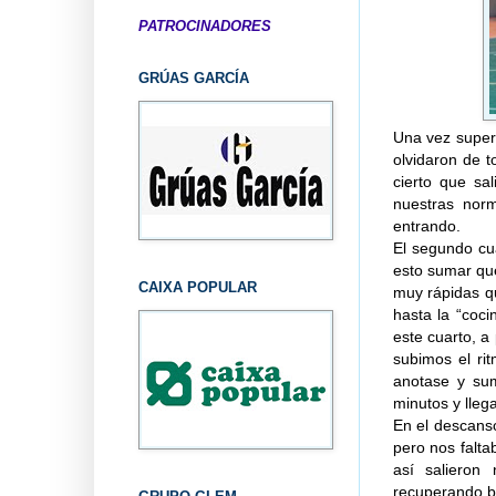
PATROCINADORES
GRÚAS GARCÍA
Una vez supera
olvidaron de t
cierto que sa
nuestras nor
entrando.
El segundo cua
esto sumar que
CAIXA POPULAR
muy rápidas q
hasta la “coc
este cuarto, a
subimos el ri
anotase y sum
minutos y lleg
En el descans
pero nos falta
así salieron
recuperando ba