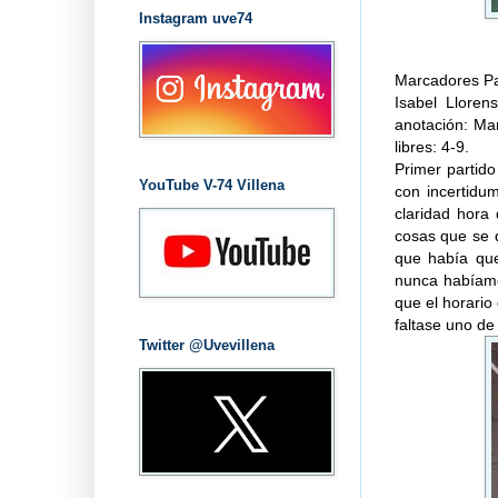
Instagram uve74
Marcadores Par
Isabel Lloren
anotación: Mar
libres: 4-9.
Primer partid
YouTube V-74 Villena
con incertidu
claridad hora 
cosas que se 
que había que
nunca habíamo
que el horario
faltase uno de
Twitter @Uvevillena