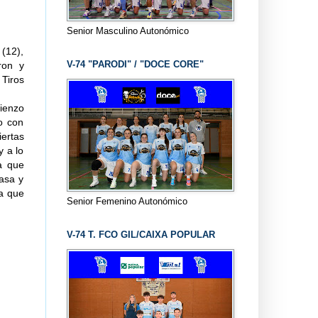
Senior Masculino Autonómico
 (12),
V-74 "PARODI" / "DOCE CORE"
ron y
 Tiros
mienzo
o con
iertas
 a lo
a que
asa y
ba que
Senior Femenino Autonómico
V-74 T. FCO GIL/CAIXA POPULAR