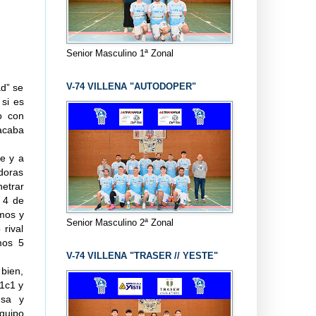
Senior Masculino 1ª Zonal
V-74 VILLENA "AUTODOPER"
ad” se
 si es
o con
acaba
ue y a
adoras
netrar
 4 de
amos y
Senior Masculino 2ª Zonal
rival
mos 5
V-74 VILLENA "TRASER // YESTE"
bien,
 1c1 y
nsa y
equipo