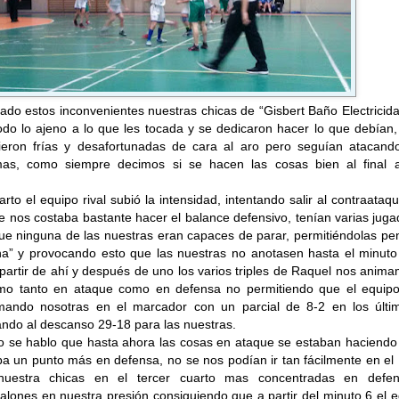
do estos inconvenientes nuestras chicas de “Gisbert Baño Electricid
odo lo ajeno a lo que les tocada y se dedicaron hacer lo que debían,
lieron frías y desafortunadas de cara al aro pero seguían atacand
mas, como siempre decimos si se hacen las cosas bien al final 
rto el equipo rival subió la intensidad, intentando salir al contraataq
 nos costaba bastante hacer el balance defensivo, tenían varias jug
ue ninguna de las nuestras eran capaces de parar, permitiéndolas pe
ina” y provocando esto que las nuestras no anotasen hasta el minuto
 partir de ahí y después de uno los varios triples de Raquel nos anim
tmo tanto en ataque como en defensa no permitiendo que el equipo 
ando nosotras en el marcador con un parcial de 8-2 en los últi
ando al descanso 29-18 para las nuestras.
o se hablo que hasta ahora las cosas en ataque se estaban haciendo 
ba un punto más en defensa, no se nos podían ir tan fácilmente en el
 nuestra chicas en el tercer cuarto mas concentradas en defe
lones en nuestra presión consiguiendo que a partir del minuto 6 el 