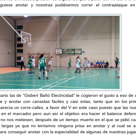
siguiese anotar y nosotras pudiésemos correr el contraataque e
uarto las de “Gisbert Bañó Electricidad” le cogieron el gusto a eso de 
ue y anotar con canastas fáciles y casi solas, tanto que en los pri
arecía un corre-calles, a favor del V en este caso puesto que las nu
n el marcador pero aun así el objetivo era hacer el balance defens
 no nos metiesen, después de un tiempo muerto en el que se pidió ca
 largas ya que no teníamos ninguna prisa en anotar y al cual se a
para conseguir anotar con la especialidad de algunas de nuestras jug