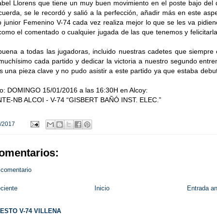
abel Llorens que tiene un muy buen movimiento en el poste bajo del 
uerda, se le recordó y salió a la perfección, añadir más en este asp
 junior Femenino V-74 cada vez realiza mejor lo que se les va pidie
como el comentado o cualquier jugada de las que tenemos y felicitarl
buena a todas las jugadoras, incluido nuestras cadetes que siempre 
muchísimo cada partido y dedicar la victoria a nuestro segundo entr
 una pieza clave y no pudo asistir a este partido ya que estaba deb
do: DOMINGO 15/01/2016 a las 16:30H en Alcoy:
E-NB ALCOI - V-74 “GISBERT BAÑÓ INST. ELEC.”
/2017
omentarios:
 comentario
ciente
Inicio
Entrada an
ESTO V-74 VILLENA