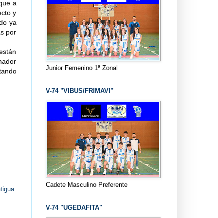
que a
ecto y
ndo ya
as por
están
enador
Junior Femenino 1ª Zonal
utando
V-74 "VIBUS/FRIMAVI"
Cadete Masculino Preferente
tigua
V-74 "UGEDAFITA"