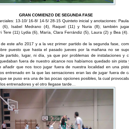
GRAN COMIENZO DE SEGUNDA FASE
ciales: 13-10/ 16-8/ 14-5/ 28-15 Quinteto inicial y anotaciones: Paula
s (6), Isabel Medrano (4), Raquel (11) y Nuria (8); también juga
i Tere (11) Lydia (6), María, Clara Ferrándiz (5), Laura (2) y Bea (4).
o de este año 2017 y a la vez primer partido de la segunda fase, co
mbre puesto que hasta el pasado jueves por la mañana no se sup
de partido, lugar, ni día, ya que por problemas de instalaciones y c
quedaban fuera de nuestro alcance nos habíamos quedado sin pista y
 añadir que nos toco jugar fuera de nuestra localidad en una pist
s entrenado en la que las sensaciones eran las de jugar fuera de c
 que se puso era una de las pocas opciones posibles, la cual provoca
 los entrenadores y el otro llegase tarde…