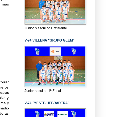
n más
Junior Masculino Preferente
V-74 VILLENA "GRUPO GLEM"
correr
meros
Junior asculino 1ª Zonal
estras
ivo y
lma y
V-74 "YESTE/HEBRADERA"
ñadió
adoras