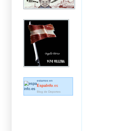
estamos en
EspaInfo
.es
Blog de Deportes