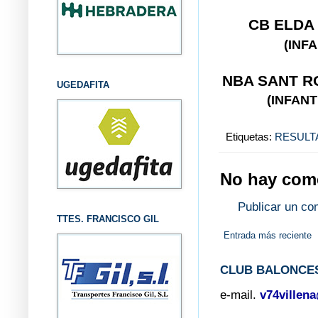
CB ELDA
(INF
NBA SANT R
UGEDAFITA
(INFANT
Etiquetas:
RESULT
No hay come
Publicar un co
TTES. FRANCISCO GIL
Entrada más reciente
CLUB BALONCES
e-mail.
v74villen