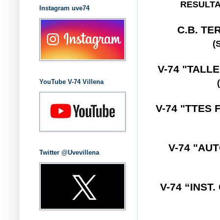
RESULTA
Instagram uve74
C.B. T
(
V-74 "TALL
YouTube V-74 Villena
V-74 "TTES
V-74 "AU
Twitter @Uvevillena
V-74 “INS