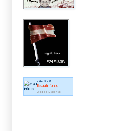
estamos en
EspaInfo
.es
Blog de Deportes