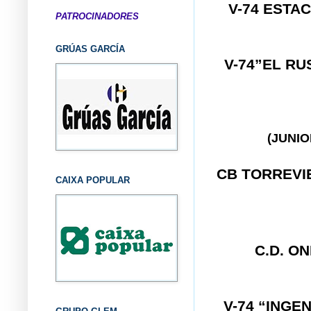
V-74 ESTA
PATROCINADORES
GRÚAS GARCÍA
V-74”EL R
(JUNI
CB TORREVI
CAIXA POPULAR
C.D. ON
V-74 “INGE