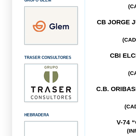
GRUPO GLEM
(C
CB JORGE 
(CAD
CBI EL
TRASER CONSULTORES
(C
C.B. ORIBA
(CA
HEBRADERA
V-74 
(I