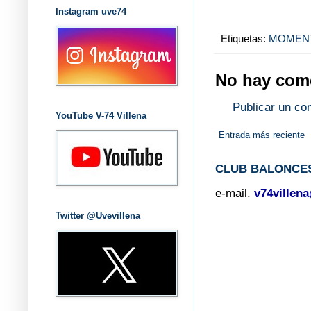
Instagram uve74
Etiquetas:
MOMEN
No hay come
Publicar un co
YouTube V-74 Villena
Entrada más reciente
CLUB BALONCES
e-mail.
v74villen
Twitter @Uvevillena