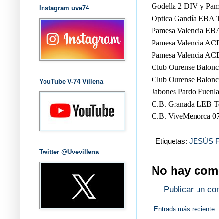
Godella 2 DIV y Pam
Instagram uve74
Optica Gandía EBA T
Pamesa Valencia EBA 
Pamesa Valencia ACB
Pamesa Valencia ACB
Club Ourense Balonc
Club Ourense Balonce
YouTube V-74 Villena
Jabones Pardo Fuenla
C.B. Granada LEB Te
C.B. ViveMenorca 07/
Etiquetas:
JESÚS 
Twitter @Uvevillena
No hay come
Publicar un co
Entrada más reciente