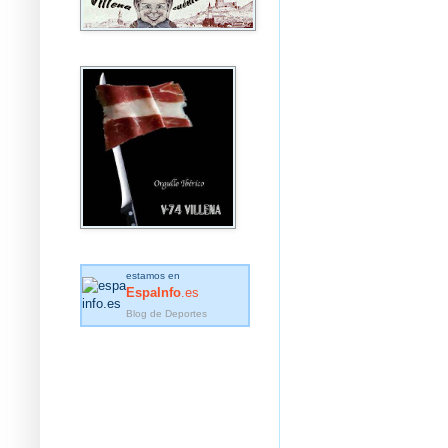
estamos en
EspaInfo
.es
Blog de Deportes