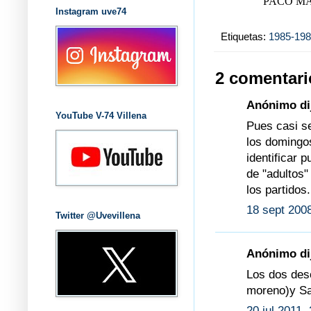
PACO MA
Instagram uve74
Etiquetas:
1985-19
2 comentari
Anónimo dij
YouTube V-74 Villena
Pues casi se
los domingos
identificar 
de "adultos"
los partidos
18 sept 2008
Twitter @Uvevillena
Anónimo dij
Los dos desc
moreno)y Sa
20 jul 2011,