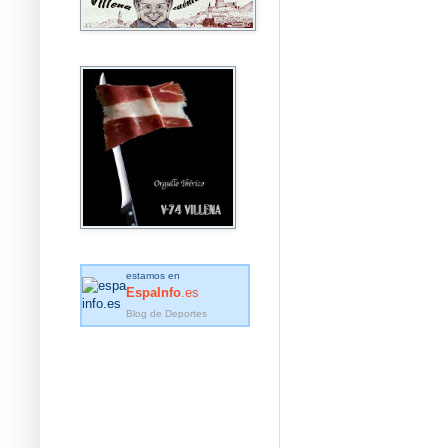
estamos en
EspaInfo
.es
Blog de Deportes