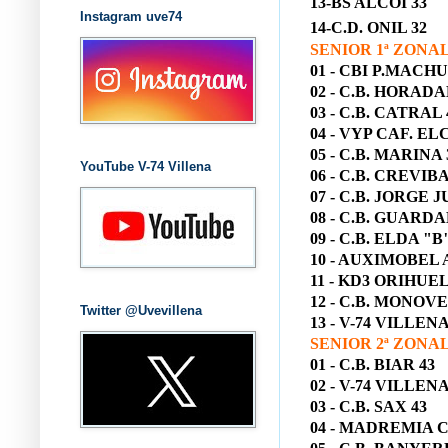
13-BS ALCOI 33
Instagram uve74
14-C.D. ONIL 32
SENIOR 1ª ZONA
01 - CBI P.MACHU
02 - C.B. HORADA
03 - C.B. CATRAL 
04 - VYP CAF. EL
05 - C.B. MARINA 
YouTube V-74 Villena
06 - C.B. CREVIB
07 - C.B. JORGE 
08 - C.B. GUARD
09 - C.B. ELDA "B
10 - AUXIMOBEL 
11 - KD3 ORIHUE
12 - C.B. MONOVE
Twitter @Uvevillena
13 - V-74 VILLENA
SENIOR 2ª ZONA
01 - C.B. BIAR 43
02 - V-74 VILLENA
03 - C.B. SAX 43
04 - MADREMIA 