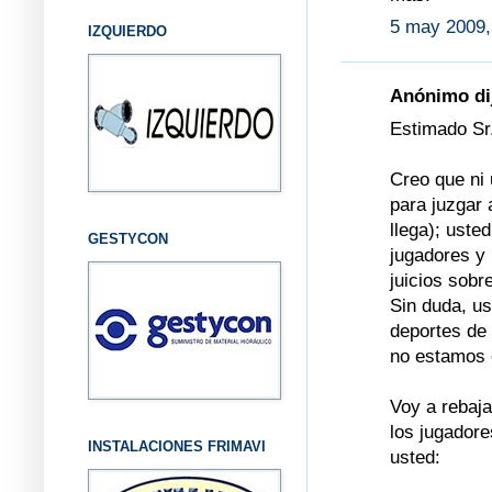
5 may 2009,
IZQUIERDO
Anónimo dij
Estimado Sr.
Creo que ni 
para juzgar
llega); uste
GESTYCON
jugadores y 
juicios sobr
Sin duda, us
deportes de 
no estamos 
Voy a rebaj
los jugadore
INSTALACIONES FRIMAVI
usted: