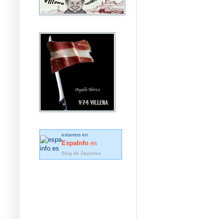
estamos en
EspaInfo
.es
Blog de Deportes