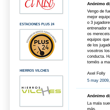
Anónimo dij
Vengo de fue
mejor equipo
o 3 jugadore
ESTACIONES PLUS 24
entrenador s
os mereceis 
equipos que 
de los jugad
vosotros los
conducta. Ha
toméis a ma
HIERROS VILCHES
Axel Folly
5 may 2009,
Anónimo dij
La mala suer
más.