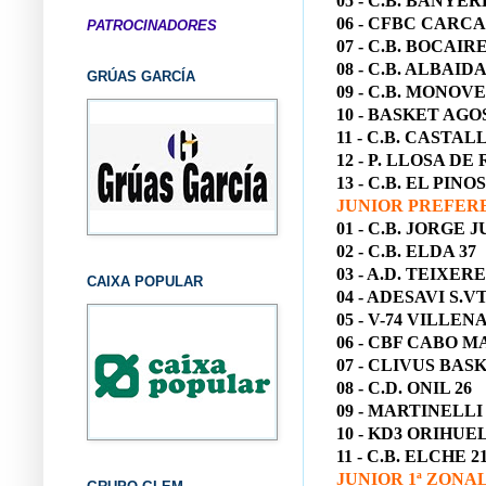
05 - C.B. BANYER
06 - CFBC CARCA
PATROCINADORES
07 - C.B. BOCAIR
08 - C.B. ALBAIDA
GRÚAS GARCÍA
09 - C.B. MONOVE
10 - BASKET AGO
11 - C.B. CASTAL
12 - P. LLOSA DE
13 - C.B. EL PINOS
JUNIOR PREFER
01 - C.B. JORGE 
02 - C.B. ELDA 37
03 - A.D. TEIXER
CAIXA POPULAR
04 - ADESAVI S.VT
05 - V-74 VILLENA
06 - CBF CABO M
07 - CLIVUS BASK
08 - C.D. ONIL 26
09 - MARTINELLI
10 - KD3 ORIHUEL
11 - C.B. ELCHE 2
JUNIOR 1ª ZONA