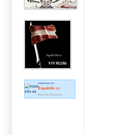
estamos en
EspaInfo
.es
Blog de Deportes