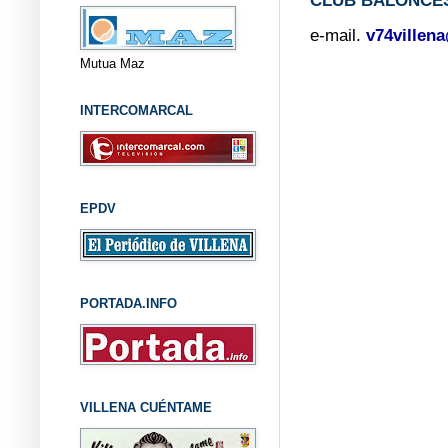
CLUB BALONCES
e-mail.
v74villen
Mutua Maz
INTERCOMARCAL
EPDV
PORTADA.INFO
VILLENA CUÉNTAME