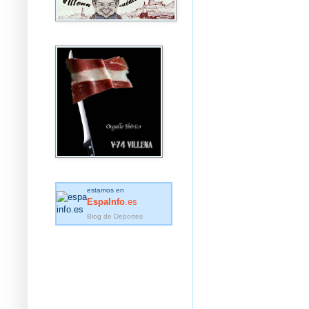
estamos en
EspaInfo
.es
Blog de Deportes