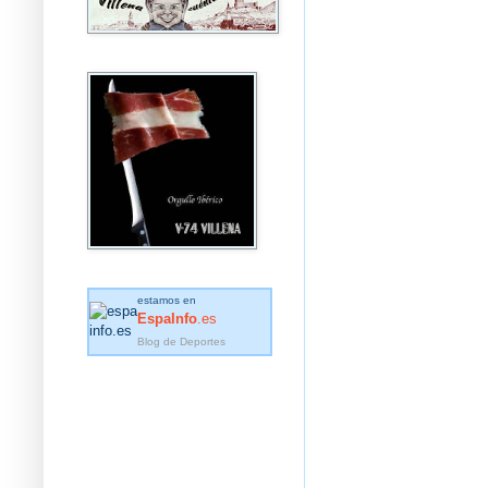
estamos en
EspaInfo
.es
Blog de Deportes