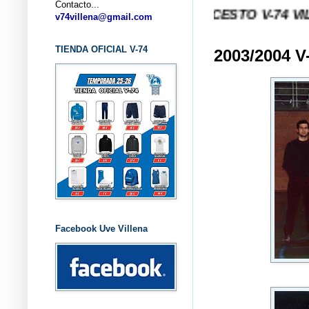
Contacto...
... CLUB BALONCESTO V-74 VILLENA (ALI
v74villena@gmail.com
TIENDA OFICIAL V-74
2003/2004 
Facebook Uve Villena