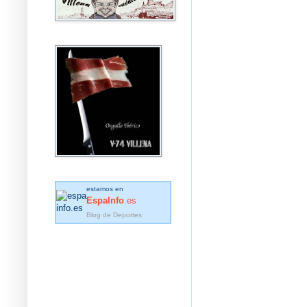
estamos en
EspaInfo
.es
Blog de Deportes