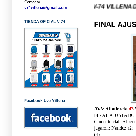
Contacto...
ILLENA (ALICANTE) ... V-74 VILLENA DESDE 1.974
v74villena@gmail.com
TIENDA OFICIAL V-74
FINAL AJUS
Facebook Uve Villena
AVV Albufereta
43
FINAL AJUSTADO
Cinco inicial: Alber
jugaron: Nandez (2), 
(4).