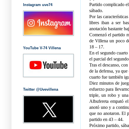
Partido complicado el 
Instagram uve74
sábado.
Por las características
libres iban a ser ba
anotación bastante baj
Comenzó el partido m
de Villena un poco dé
18 – 17.
YouTube V-74 Villena
En el segundo cuarto 
el parcial del segundo
Tras el descanso, con
de la defensa, ya que
cuarto fue también igu
Diez minutos de juego
esfuerzo para llevarno
Twitter @Uvevillena
triple, un robo y una
Albufereta empató el 
anotó uno y a continu
que no anotaron. El p
partido en 43 – 44.
Próximo partido, sábad