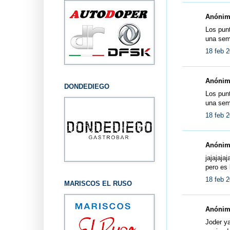
Anónimo
Los punt
una sem
18 feb 2
Anónimo
DONDEDIEGO
Los punt
una sem
18 feb 2
Anónimo
jajajaja
pero es 
18 feb 2
MARISCOS EL RUSO
Anónimo
Joder ya