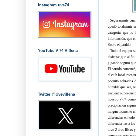
Instagram uve74
- Seguramente cuand
quedó totalmente sa
categoría, que no 
información, que en
Sobre el partido:
YouTube V-74 Villena
- Todo el equipo s
disfrutar que al fin
jugando seguro que
El partido comenzó,
el club local inten
poquito sobrados d
humilde que sea, te
encuentro, porque
Twitter @Uvevillena
nuestro V-74 como 
precipitación algu
ningún momento al e
diferencias en todo 
diferencia hasta lo
tuvo 2 tiros libres 
comenzar este peri