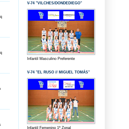
V-74 "VILCHES/DONDEDIEGO"
xq
xq
Infantil Masculino Preferente
V-74 "EL RUSO // MIGUEL TOMÁS"
n
s
Infantil Femenino 1ª Zonal