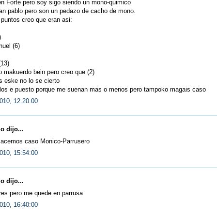
en Forte pero soy sigo siendo un mono-quimico
an pablo pero son un pedazo de cacho de mono.
 puntos creo que eran asi:
)
uel (6)
(13)
no makuerdo bein pero creo que (2)
 eske no lo se cierto
 los e puesto porque me suenan mas o menos pero tampoko magais caso
010, 12:20:00
 dijo...
e acemos caso Monico-Parrusero
010, 15:54:00
 dijo...
res pero me quede en parrusa
010, 16:40:00