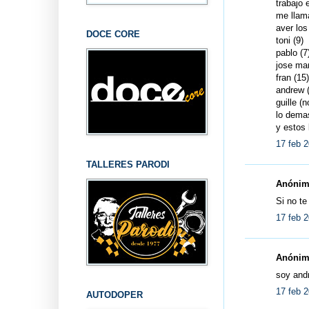
trabajo 
me llam
aver los
DOCE CORE
toni (9)
pablo (7
jose man
fran (15)
andrew 
guille (
lo demas
y estos
17 feb 2
TALLERES PARODI
Anónimo
Si no t
17 feb 2
Anónimo
soy and
17 feb 2
AUTODOPER