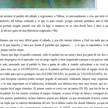
o termino el partido del sábado y regresamos a Villena, yo personalmente y creo que todo el
tisfecho del trabajo realizado y es que es para estarlo, porque menudo partidazo ante el líde
ha perdido ningún partido este año en liga, y tampoco en se casa desde hace 2 años y p
 la ida nos gano de una diferencia exagerada (+60).
abíamos que era muy difícil ganar el sábado, y por ello mismo fuimos a Onil sin nada que pe
 es lo que importa, y mira por donde el partidito que jugamos...... y es que es matemático, si d
 juegas mucho mejor.
 bueno que digo el partido comenzó, todo el partido fue un toma y daca por parte de los dos e
tando despegarse en el marcador con un juego rápido y bien organizado (aunque a mi parecer sal
e más, pensando que el partido lo iban a ganar de calle, y cuando subestimas a un rival 
 pasa esto, que te ACONGOJAS, que es la palabra perfecta para describir al equipo local dur
 poco faltó para que se produjera otro ALCORCONAZO, no perdón un VILLENAZADO). En
una mosquita cojonera estaba siempre pegado al marcador, realizando ataques muy organizad
na y lo más importante en el baloncesto, realizando una defensa muy muy muy buena, que no 
quipo local jugar cómodos. El primer cuarto se cerró con un tanteo (19-10), que fue de las 
el partido. En los cuartos restantes el equipo visitante, se puso el traje de faena y consiguió rec
s tres puntos, pudiéndose incluso haberse puesto por delante, ya que terminando el tercer cuart
y un triple que se salieron literalmente del aro. En el último cuarto fue donde fallamos, ya que 
odo, un triple y dos contraataques realizados por el ONIX, nos dejo casi sin ninguna op