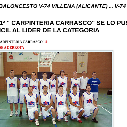
TO V-74 VILLENA (ALICANTE) ... V-74 VILLENA DE
1ª " CARPINTERIA CARRASCO" SE LO P
ICIL AL LIDER DE LA CATEGORIA
CARPINTERÍA CARRASCO"
51
SE A DERROTA