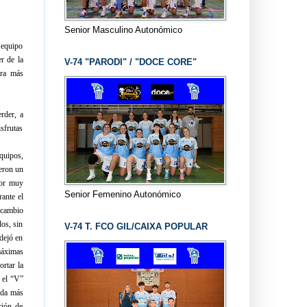
Senior Masculino Autonómico
 equipo
r de la
V-74 "PARODI" / "DOCE CORE"
ara más
rder, a
isfrutas
quipos,
ieron un
por muy
Senior Femenino Autonómico
ante el
 cambio
os, sin
V-74 T. FCO GIL/CAIXA POPULAR
dejó en
máximas
ortar la
o el “V”
nada más
ción de