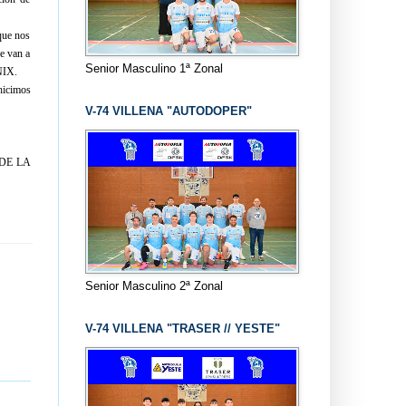
 que nos
ue van a
Senior Masculino 1ª Zonal
NIX.
hicimos
V-74 VILLENA "AUTODOPER"
DE LA
Senior Masculino 2ª Zonal
V-74 VILLENA "TRASER // YESTE"