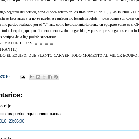
algo negativo del partido, sería el poco acierto en los tiros libre (8 de 21) y los muchos 2+1
falta se hace antes y si no se puede, ese jugador no levanta la pelota----pero bueno son cosas q
simo partido realizado por el “V” ante como he dicho anteriormente un equipazo como es el O
r a todo el equipo, que por fin hemos empezado a jugar bien, y pensar que si jugamos como lo 
 equipos de la liga podrán superarnos
V” Y A POR TODAS¡¡¡¡¡¡¡¡¡¡¡¡¡¡¡¡¡¡
 FRAN (15)
: TODO EL EQUIPO, QUE PLANTO CARA EN TODO MOMENTO AL MEJOR EQUIPO 
/2010
tarios:
 dijo...
pon los puntos aqui cuando puedas...
010, 20:06:00