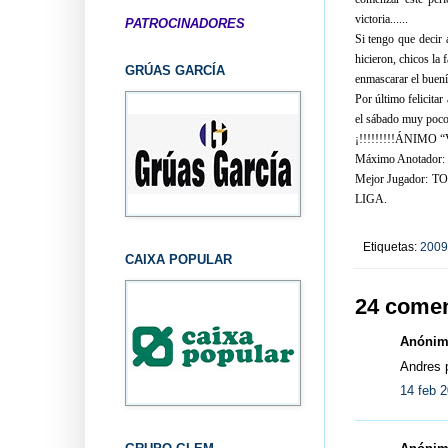
victoria......
PATROCINADORES
Si tengo que decir 
hicieron, chicos la 
GRÚAS GARCÍA
enmascarar el buení
Por último felicita
el sábado muy pocos
¡!!!!!!!!!ÁNIMO “
Máximo Anotador:
Mejor Jugador
LIGA.
Etiquetas:
2009
CAIXA POPULAR
24 comen
Anónimo
Andres 
14 feb 2