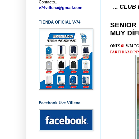
Contacto...
... CLUB BALONCES
v74villena@gmail.com
TIENDA OFICIAL V-74
SENIOR 
MUY DÍF
ONIX
61
V-74 "
PARTIDAZO PE
Facebook Uve Villena