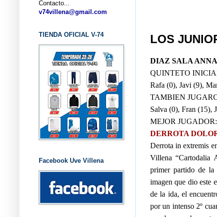
Contacto...
... 
v74villena@gmail.com
TIENDA OFICIAL V-74
LOS JUNIO
DIAZ SALA ANN
QUINTETO INICIA
Rafa (0), Javi (9), Mar
TAMBIEN JUGARO
Salva (0), Fran (15), 
MEJOR JUGADOR: Fran
DERROTA DOLO
Derrota in extremis e
Villena “Cartodalia 
Facebook Uve Villena
primer partido de la
imagen que dio este e
de la ida, el encuent
por un intenso 2º cua