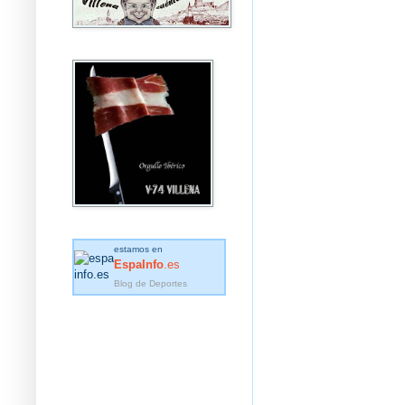
estamos en
EspaInfo
.es
Blog de Deportes