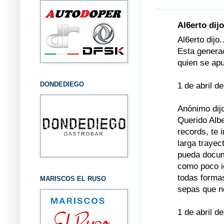
Al6erto dijo
Al6erto dijo..
Esta generac
quien se ap
DONDEDIEGO
1 de abril d
Anónimo dijo
Querido Albe
records, te 
larga trayec
pueda docum
como poco i
todas formas
MARISCOS EL RUSO
sepas que nos
1 de abril d