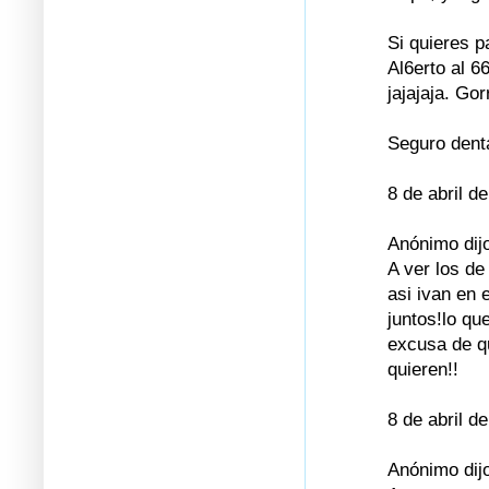
Si quieres p
Al6erto al 6
jajajaja. Go
Seguro dent
8 de abril d
Anónimo dijo
A ver los de
asi ivan en 
juntos!lo qu
excusa de q
quieren!!
8 de abril d
Anónimo dijo