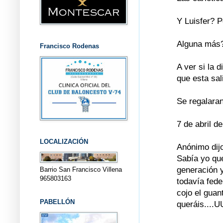
Y Luisfer? 
Alguna más
Francisco Rodenas
A ver si la 
que esta sal
Se regalaran
7 de abril d
LOCALIZACIÓN
Anónimo dijo
Sabía yo que
generación 
Barrio San Francisco Villena
965803163
todavía feder
cojo el gua
PABELLÓN
queráis...