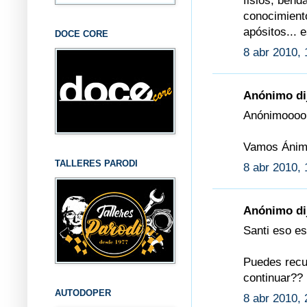
fisios, bend
conocimiento
apósitos... 
DOCE CORE
8 abr 2010, 
Anónimo dij
Anónimoooo,
Vamos Ánimo
TALLERES PARODI
8 abr 2010, 
Anónimo dij
Santi eso es
Puedes recup
continuar??
AUTODOPER
8 abr 2010, 