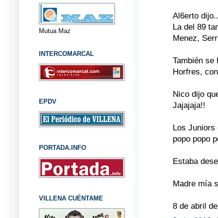
Al6erto dijo..
La del 89 t
Mutua Maz
Menez, Serra
INTERCOMARCAL
También se h
Horfres, con
Nico dijo qu
EPDV
Jajajaja!!
Los Juniors
popo popo po
PORTADA.INFO
Estaba desea
Madre mía se
VILLENA CUÉNTAME
8 de abril d