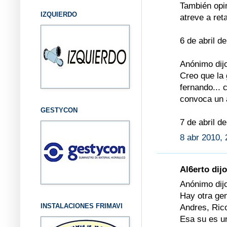
También opin
IZQUIERDO
atreve a re
6 de abril d
Anónimo dijo
Creo que la 
fernando... 
convoca un 
GESTYCON
7 de abril d
8 abr 2010, 
Al6erto dijo
Anónimo dijo
Hay otra gen
INSTALACIONES FRIMAVI
Andres, Rico
Esa su es un