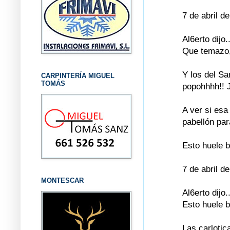
7 de abril d
Al6erto dijo..
Que temazo, 
Y los del S
CARPINTERÍA MIGUEL
TOMÁS
popohhhh!! J
A ver si esa
pabellón par
Esto huele b
7 de abril d
MONTESCAR
Al6erto dijo..
Esto huele b
Las carlotic