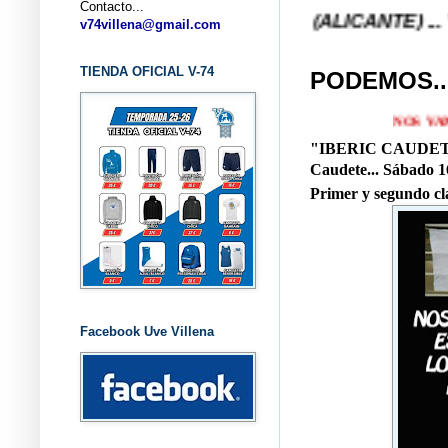
Contacto...
LONCESTO V-74 VILLENA (ALICANTE) ... V-74 VILL
v74villena@gmail.com
TIENDA OFICIAL V-74
PODEMOS..
NOS VAMOS A CAU
"IBERIC CAUDET
Caudete... Sábado 16
Primer y segundo cla
Facebook Uve Villena