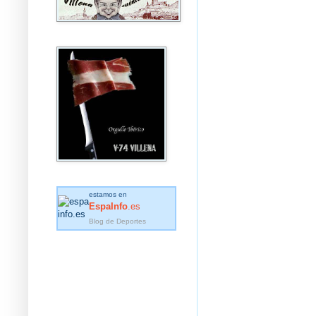
estamos en
EspaInfo
.es
Blog de Deportes