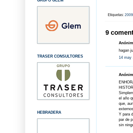
GRUPO GLEM
Etiquetas:
2009
9 coment
Anónimo
hagan ju
TRASER CONSULTORES
14 may 
Anónimo
ENHORA
HISTOR
Simpleme
el año q
que, aun
externos
HEBRADERA
Y para d
par de p
sin ning