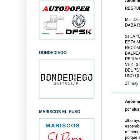
Anónimo
RESPU
ME IDE
DABA R
SI LA 
ESTA M
RECOM
DONDEDIEGO
BALNEA
REJUVE
VEZ DE
DEL 75
UNO QU
17 may 
Anónimo
por alus
MARISCOS EL RUSO
albertiy
esperab
mi nene
porque s