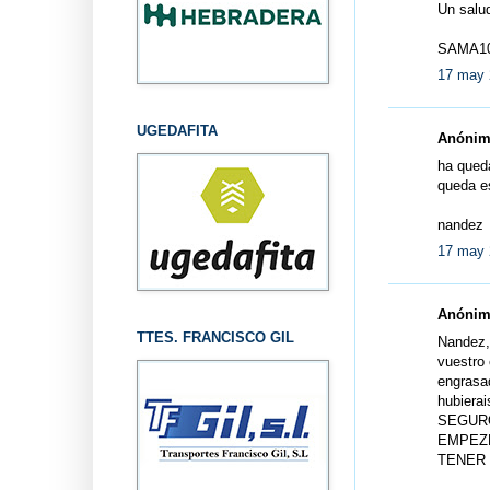
Un salu
SAMA10
17 may 
UGEDAFITA
Anónimo
ha qued
queda e
nandez
17 may 
Anónimo
TTES. FRANCISCO GIL
Nandez, 
vuestro 
engrasad
hubier
SEGURO 
EMPEZE
TENER 