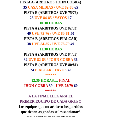
PISTA A (ARBITROS JOHN COBRA)
35
CASA MEDIAS / UVE 82-83
65
PISTA B (ARBITROS UVE 75/76)
28
UVE 84-85 / YAYOS
17
10.30 HORAS
PISTA A (ARBITROS UVE 82/83)
49
UVE 75-76 / UVE 80-81
50
PISTA B (ARBITROS FIALCAR)
38
UVE 84-85 / UVE 78-79
49
11.30 HORAS
PISTA A (ARBITROS UVE 84/85)
32
UVE 82-83 / JOHN COBRA
36
PISTA B (ARBITROS UVE 80/81)
24
FIALCAR / YAYOS
48
******
12.30 HORAS....
FINAL
JHON COBRA
39
- UVE 78/79
60
******
A LA FINAL LLEGARÁ EL
PRIMER EQUIPO DE CADA GRUPO
Los equipos que no arbitren los partidos
que tienen asignados se les sancionará