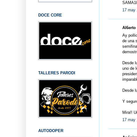
SAMA10
17 may 
DOCE CORE
Al6erto 
Ay polli
de una s
semifina
demostra
Desde lu
uno de l
TALLERES PARODI
presiden
imparabl
Desde l
Y segur
Mira!! U
17 may 
AUTODOPER