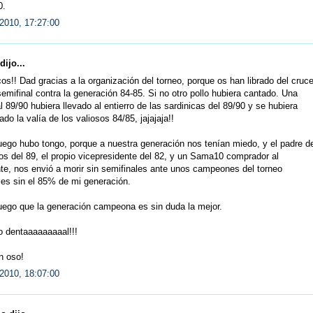
.
2010, 17:27:00
dijo...
cos!! Dad gracias a la organización del torneo, porque os han librado del cruc
emifinal contra la generación 84-85. Si no otro pollo hubiera cantado. Una
l 89/90 hubiera llevado al entierro de las sardinicas del 89/90 y se hubiera
do la valía de los valiosos 84/85, jajajaja!!
ego hubo tongo, porque a nuestra generación nos tenían miedo, y el padre d
os del 89, el propio vicepresidente del 82, y un Sama10 comprador al
te, nos envió a morir sin semifinales ante unos campeones del torneo
es sin el 85% de mi generación.
uego que la generación campeona es sin duda la mejor.
o dentaaaaaaaaal!!!
n oso!
2010, 18:07:00