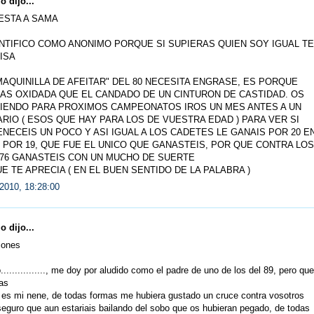
 dijo...
ESTA A SAMA
NTIFICO COMO ANONIMO PORQUE SI SUPIERAS QUIEN SOY IGUAL TE
ISA
"MAQUINILLA DE AFEITAR" DEL 80 NECESITA ENGRASE, ES PORQUE
AS OXIDADA QUE EL CANDADO DE UN CINTURON DE CASTIDAD. OS
IENDO PARA PROXIMOS CAMPEONATOS IROS UN MES ANTES A UN
RIO ( ESOS QUE HAY PARA LOS DE VUESTRA EDAD ) PARA VER SI
NECEIS UN POCO Y ASI IGUAL A LOS CADETES LE GANAIS POR 20 E
 POR 19, QUE FUE EL UNICO QUE GANASTEIS, POR QUE CONTRA LOS
/76 GANASTEIS CON UN MUCHO DE SUERTE
E TE APRECIA ( EN EL BUEN SENTIDO DE LA PALABRA )
2010, 18:28:00
 dijo...
iones
o................, me doy por aludido como el padre de uno de los del 89, pero que
as
 es mi nene, de todas formas me hubiera gustado un cruce contra vosotros
eguro que aun estariais bailando del sobo que os hubieran pegado, de todas