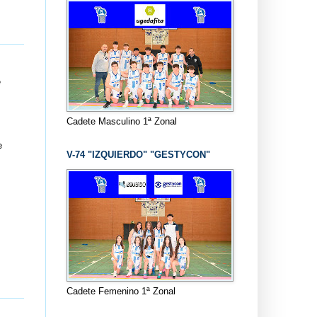
e
Cadete Masculino 1ª Zonal
e
V-74 "IZQUIERDO" "GESTYCON"
Cadete Femenino 1ª Zonal