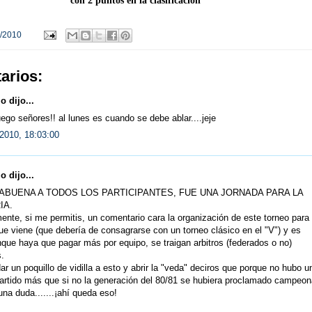
con 2 puntos en la clasificación
/2010
arios:
 dijo...
ego señores!! al lunes es cuando se debe ablar....jeje
2010, 18:03:00
 dijo...
BUENA A TODOS LOS PARTICIPANTES, FUE UNA JORNADA PARA LA
IA.
nte, si me permitis, un comentario cara la organización de este torneo para
ue viene (que debería de consagrarse con un torneo clásico en el "V") y es
que haya que pagar más por equipo, se traigan arbitros (federados o no)
.
ar un poquillo de vidilla a esto y abrir la "veda" deciros que porque no hubo u
artido más que si no la generación del 80/81 se hubiera proclamado campeon
una duda.......¡ahí queda eso!