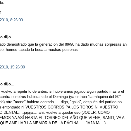
do.
.
2010, 8:26:00
 dijo...
ado demostrado que la generacion del 89/90 ha dado muchas sorpresas ahi
so, hemos tapado la boca a muchas personas
2010, 15:26:00
 dijo...
vuelvo a repetir lo de antes, si hubieramos jugado algún partido más o el
contra nosotros hubiera sido el Domingo (ya estaba "la máquina del 80"
a) otro "mono" hubiera cantado......digo, "gallo", después del partido no
ais entontrado ni VUESTROS GORROS PA LOS TOROS NI VUESTRO
DENTAL.....jajaja.....ahí, vuelve a quedar eso (JODER, COMO
MOS YA ASÍ HASTA EL TORNEO DEL AÑO QUE VIENE, SANTI, VA A
QUE AMPLIAR LA MEMORIA DE LA PÁGINA......JAJAJA....)