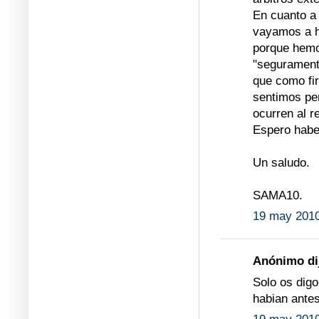
En cuanto a 
vayamos a h
porque hemo
"segurament
que como fi
sentimos pe
ocurren al r
Espero habe
Un saludo.
SAMA10.
19 may 2010
Anónimo dij
Solo os digo
habian antes