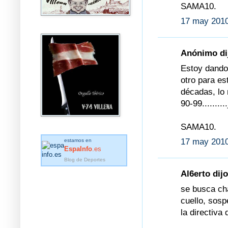
SAMA10.
17 may 2010
Anónimo dij
Estoy dandol
otro para es
décadas, lo 
90-99........
SAMA10.
17 may 2010
estamos en
EspaInfo
.es
Blog de Deportes
Al6erto dijo
se busca cha
cuello, sosp
la directiva