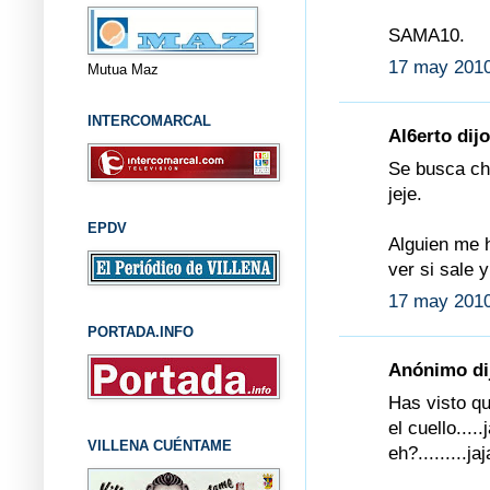
SAMA10.
17 may 2010
Mutua Maz
INTERCOMARCAL
Al6erto dijo
Se busca cha
jeje.
EPDV
Alguien me 
ver si sale 
17 may 2010
PORTADA.INFO
Anónimo dij
Has visto q
el cuello...
VILLENA CUÉNTAME
eh?.........jaj