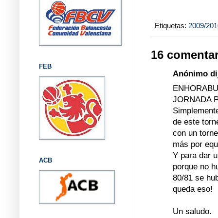
Etiquetas:
2009/201
16 comentar
FEB
Anónimo dij
ENHORABUE
JORNADA P
Simplemente,
de este torn
con un torne
más por equi
Y para dar u
ACB
porque no hu
80/81 se hub
queda eso!
Un saludo.