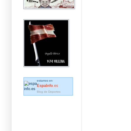
estamos en
EspaInfo
.es
Blog de Deportes