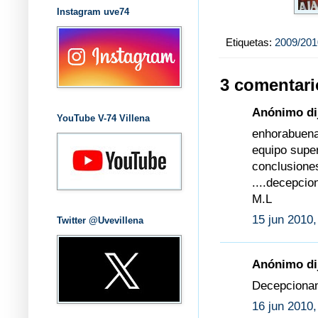
Instagram uve74
Etiquetas:
2009/201
3 comentari
Anónimo dij
YouTube V-74 Villena
enhorabuena
equipo super
conclusion
....decepcio
M.L
15 jun 2010,
Twitter @Uvevillena
Anónimo dij
Decepcionan
16 jun 2010,