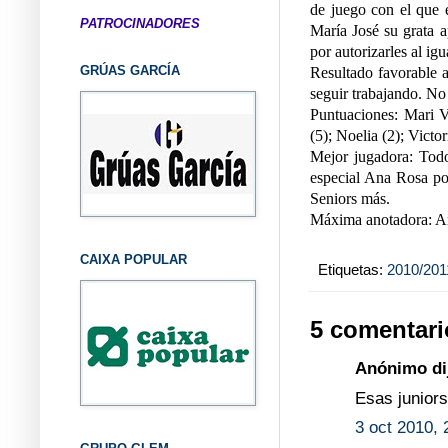
de juego con el que e
PATROCINADORES
María José su grata a
por autorizarles al i
GRÚAS GARCÍA
Resultado favorable a 
seguir trabajando. No
Puntuaciones: Mari V
(5); Noelia (2); Victo
Mejor jugadora: Todo
especial Ana Rosa po
Seniors más.
Máxima anotadora: A
CAIXA POPULAR
Etiquetas:
2010/201
5 comentari
Anónimo dij
Esas juniors
3 oct 2010, 