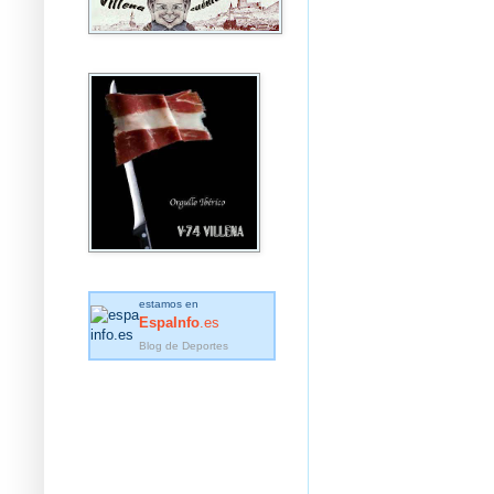
estamos en
EspaInfo
.es
Blog de Deportes