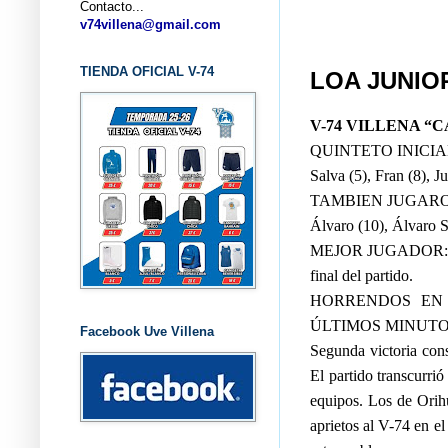
Contacto...
... CL
v74villena@gmail.com
TIENDA OFICIAL V-74
LOA JUNIO
V-74 VILLENA 
QUINTETO INICIA
Salva (5), Fran (8), J
TAMBIEN JUGARO
Álvaro (10), Álvaro S
MEJOR JUGADOR: Juanj
final del partido.
HORRENDOS EN 
ÚLTIMOS MINUT
Facebook Uve Villena
Segunda victoria cons
El partido transcurri
equipos. Los de Orih
aprietos al V-74 en e