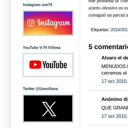
este problema se cons
Instagram uve74
acierto ofensivo en e
consiguió un parcial a
Etiquetas:
2010/201
5 comentari
YouTube V-74 Villena
Alvaro el de
MENUDOS D
cerremos el
17 oct 2010,
Twitter @Uvevillena
Anónimo dij
QUE GRAND
17 oct 2010,