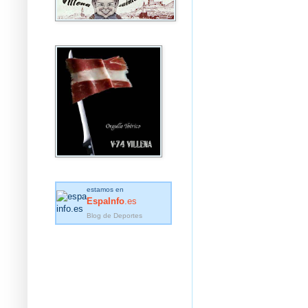
estamos en
EspaInfo
.es
Blog de Deportes