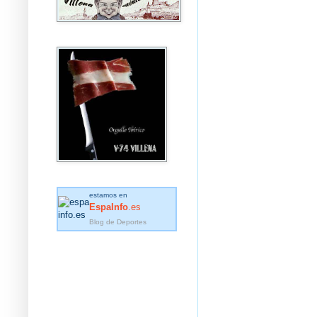
estamos en
EspaInfo
.es
Blog de Deportes