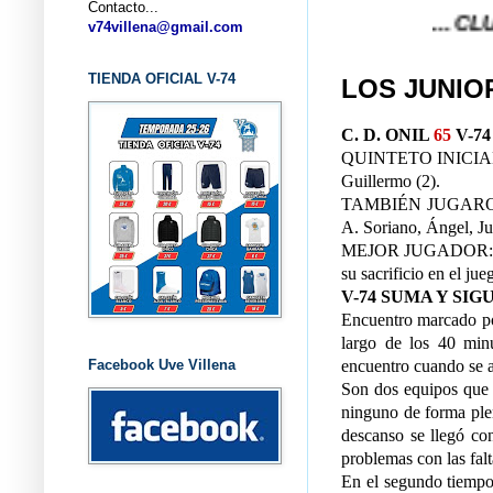
Contacto...
... CLUB BA
v74villena@gmail.com
TIENDA OFICIAL V-74
LOS JUNIOR
C. D. ONIL
65
V-7
QUINTETO INICIAL Y
Guillermo (2).
TAMBIÉN JUGARON Y
A. Soriano, Ángel, Ju
MEJOR JUGADOR: Álva
su sacrificio en el jue
V-74 SUMA Y SIGU
Encuentro marcado por 
largo de los 40 minu
Facebook Uve Villena
encuentro cuando se a
Son dos equipos que s
ninguno de forma plen
descanso se llegó co
problemas con las falt
En el segundo tiempo, 