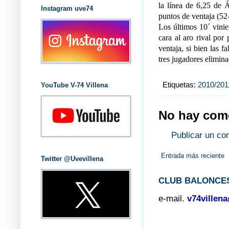
la línea de 6,25 de 
Instagram uve74
puntos de ventaja (52
Los últimos 10´ vini
cara al aro rival por
ventaja, si bien las f
tres jugadores elimina
Etiquetas:
2010/201
YouTube V-74 Villena
No hay come
Publicar un co
Entrada más reciente
Twitter @Uvevillena
CLUB BALONCES
e-mail.
v74villen