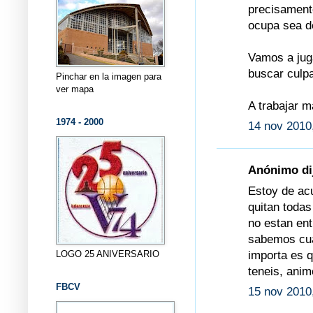
precisamente
ocupa sea de
Vamos a jug
buscar culpa
Pinchar en la imagen para
ver mapa
A trabajar m
1974 - 2000
14 nov 2010
Anónimo dij
Estoy de acu
quitan todas
no estan ent
sabemos cual
LOGO 25 ANIVERSARIO
importa es 
teneis, anim
FBCV
15 nov 2010