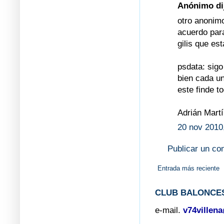
Anónimo dij
otro anonimo
acuerdo par
gilis que es
psdata: sigo
bien cada un
este finde t
Adrián Mart
20 nov 2010
Publicar un co
Entrada más reciente
CLUB BALONCES
e-mail.
v74villen