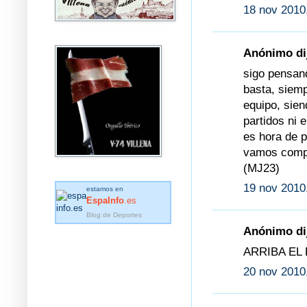
18 nov 2010
Anónimo dij
sigo pensan
basta, siemp
equipo, sien
partidos ni
es hora de p
vamos compis
(MJ23)
19 nov 2010
estamos en
EspaInfo
.es
Blog de Deportes
Anónimo dij
ARRIBA EL 
20 nov 2010