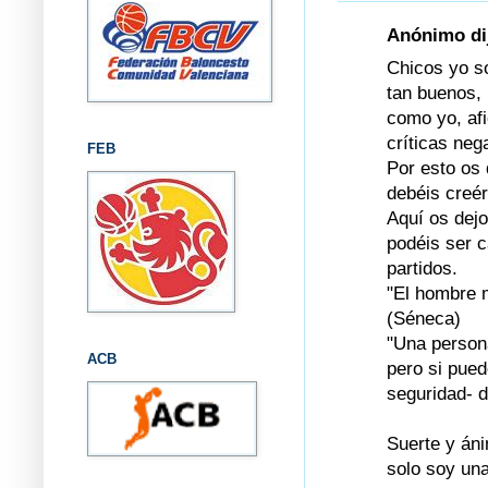
Anónimo dij
Chicos yo so
tan buenos, 
como yo, afi
críticas neg
FEB
Por esto os 
debéis creér
Aquí os dejo
podéis ser c
partidos.
"El hombre 
(Séneca)
"Una person
ACB
pero si pue
seguridad- d
Suerte y án
solo soy una