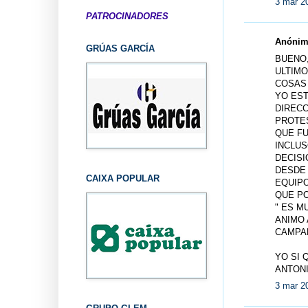
3 mar 2
PATROCINADORES
Anónimo
GRÚAS GARCÍA
BUENO,
ULTIMO
COSAS 
YO EST
DIRECC
PROTES
QUE F
INCLU
DECISI
DESDE 
CAIXA POPULAR
EQUIPO
QUE PO
" ES M
ANIMO 
CAMPA
YO SI 
ANTON
3 mar 2