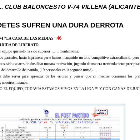
BALONCESTO V-74 VILLENA (ALICANTE) ... V-74 VI
DETES SUFREN UNA DURA DERROTA
46
74 "LA CASA DE LAS MEDIAS"
RDIDA DE LIDERATO
un equipo que sólo ha sido superior……. mentalmente.
 parciales, hasta la primera parte hemos mantenido un tono competitivo extraordinario, pero a
os sido capaces de dosificar nuestra motivación, jugando de manera tremendamente precipitad
a del desarrollo del partido, (19 personales en la segunda mitad)….
s debe servir para aprender de los errores y pensar que en muchas ocasiones los prin
s nosotros mismos.
O EL EQUIPO, TODAVIA ESTAMOS VIVOS EN LA LIGA !!! Y CON GANAS DE JU