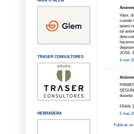
GRUPO GLEM
Anónimo
Vaya, du
cuando l
quiero r
tal anón
direcció
hacemos 
dejariam
JOSE-
TRASER CONSULTORES
4 mar 2
Anónimo
PRIMER
SEGUNDO
durante 
FRAN- 
HEBRADERA
5 mar 2
Publicar un