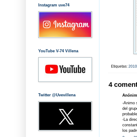
Instagram uve74
YouTube V-74 Villena
Etiquetas:
2010
4 coment
Twitter @Uvevillena
Anónimo
-Animo s
del grup
probabl
-La dire
constant
los padr