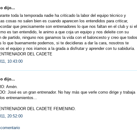
 dijo...
rante toda la temporada nadie ha criticado la labor del equipo técnico y
as cosas no salen bien es cuando aparecen los entendidos para criticar,
ecordar que precisamente son entrenadores lo que nos faltan en el club y si el
imo es tan entendido, le animo a que coja un equipo y nos deleite con su
n de partido, ninguno nos ganamos la vida con el baloncesto y creo que todo
lo que buenamente podemos, si te decidieras a dar la cara, nosotros te
os el equipo y nos iriamos a la grada a disfrutar y aprender con tu sabiduría.
 ENTRENADOR DEL CADETE
011, 10:43:00
 dijo...
O: Amén.
: José es un gran entrenador. No hay más que verle como dirige y trabaja
los entrenamientos...
ENTRENADOR DEL CADETE FEMENINO.
011, 20:52:00
 comentario