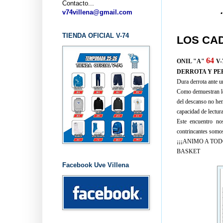
Contacto...
... CLUB 
v74villena@gmail.com
TIENDA OFICIAL V-74
LOS CA
64
ONIL "A"
V-
DERROTA Y PE
Dura derrota ante 
Como demuestran los
del descanso no hem
capacidad de lectur
Este encuentro no
contrincantes somo
¡¡¡ANIMO A TOD
BASKET
Facebook Uve Villena