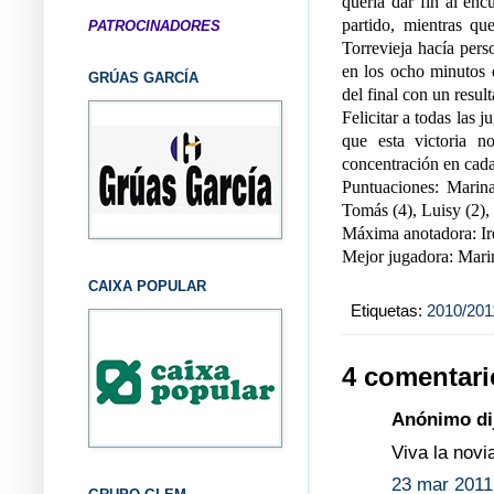
quería dar fin al en
partido, mientras qu
PATROCINADORES
Torrevieja hacía pers
en los ocho minutos q
GRÚAS GARCÍA
del final con un resul
Felicitar a todas las 
que esta victoria n
concentración en cada
Puntuaciones: Marina
Tomás (4), Luisy (2), 
Máxima anotadora: Ir
Mejor jugadora: Marin
CAIXA POPULAR
Etiquetas:
2010/201
4 comentari
Anónimo dij
Viva la novia!
23 mar 2011