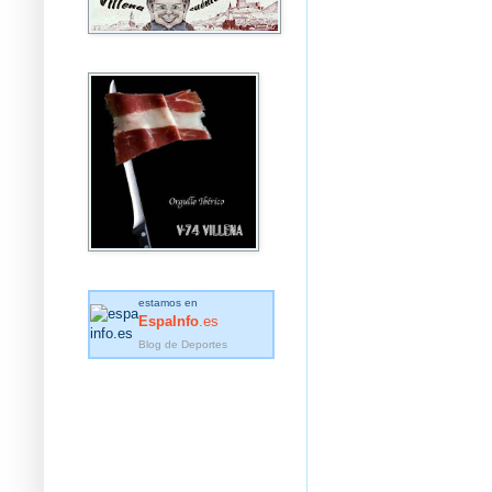
estamos en
EspaInfo
.es
Blog de Deportes