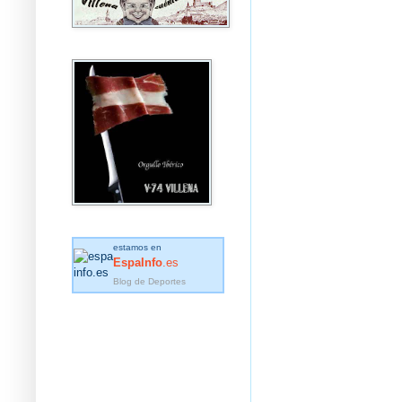
estamos en
EspaInfo
.es
Blog de Deportes