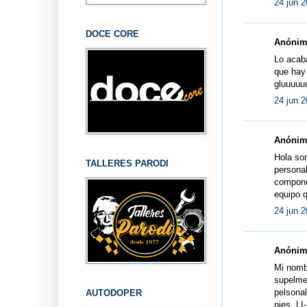
24 jun 2
DOCE CORE
Anónimo
Lo acab
que hay 
gluuuuuu
24 jun 2
Anónimo
Hola so
TALLERES PARODI
persona
componen
equipo q
24 jun 2
Anónimo
Mi nombl
supelmeg
pelsona
AUTODOPER
pies. L