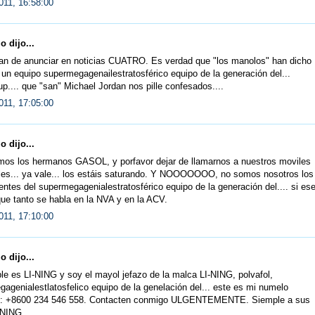
011, 16:58:00
 dijo...
an de anunciar en noticias CUATRO. Es verdad que "los manolos" han dicho
un equipo supermegagenailestratosférico equipo de la generación del...
p.... que "san" Michael Jordan nos pille confesados....
011, 17:05:00
 dijo...
mos los hermanos GASOL, y porfavor dejar de llamarnos a nuestros moviles
les... ya vale... los estáis saturando. Y NOOOOOOO, no somos nosotros los
tes del supermegagenialestratosférico equipo de la generación del.... si es
ue tanto se habla en la NVA y en la ACV.
011, 17:10:00
 dijo...
e es LI-NING y soy el mayol jefazo de la malca LI-NING, polvafol,
agenialestlatosfelico equipo de la genelación del... este es mi numelo
l: +8600 234 546 558. Contacten conmigo ULGENTEMENTE. Siemple a sus
I-NING