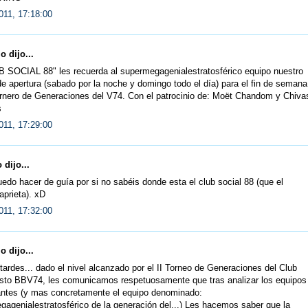
011, 17:18:00
 dijo...
B SOCIAL 88" les recuerda al supermegagenialestratosférico equipo nuestro
de apertura (sabado por la noche y domingo todo el día) para el fin de semana
ornero de Generaciones del V74. Con el patrocinio de: Moët Chandom y Chiva
s
011, 17:29:00
 dijo...
edo hacer de guía por si no sabéis donde esta el club social 88 (que el
prieta). xD
011, 17:32:00
 dijo...
ardes... dado el nivel alcanzado por el II Torneo de Generaciones del Club
sto BBV74, les comunicamos respetuosamente que tras analizar los equipos
pantes (y mas concretamente el equipo denominado:
agenialestratosférico de la generación del...) Les hacemos saber que la