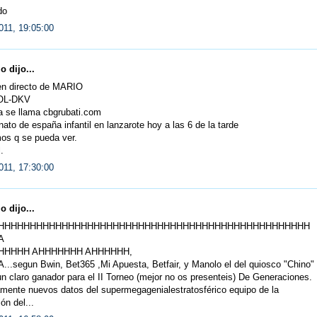
do
011, 19:05:00
 dijo...
 en directo de MARIO
OL-DKV
a se llama cbgrubati.com
to de españa infantil en lanzarote hoy a las 6 de la tarde
os q se pueda ver.
.
011, 17:30:00
 dijo...
HHHHHHHHHHHHHHHHHHHHHHHHHHHHHHHHHHHHHHHHHHHHHHHHH
A
HHHHH AHHHHHHH AHHHHHH,
..segun Bwin, Bet365 ,Mi Apuesta, Betfair, y Manolo el del quiosco "Chino"
n claro ganador para el II Torneo (mejor no os presenteis) De Generaciones.
mente nuevos datos del supermegagenialestratosférico equipo de la
ón del...