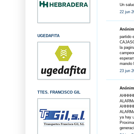
Un salu
22 jun 2
Anónimo
UGEDAFITA
partido
CAJAS
la pagin
campeona
esperam
manolo l
23 jun 2
Anónimo
TTES. FRANCISCO GIL
AHHHH
ALARM
AHHHH
ALARMA.
ya hay u
Proxima
generaci