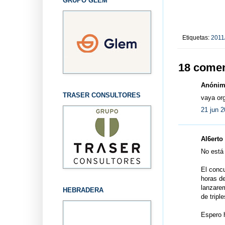
GRUPO GLEM
Etiquetas:
2011
18 comen
Anónimo
TRASER CONSULTORES
vaya org
21 jun 2
Al6erto 
No está 
El concu
horas de
lanzarem
HEBRADERA
de triple
Espero h