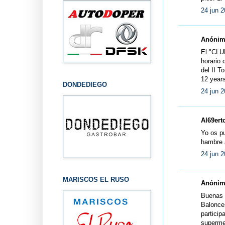
24 jun 2
Anónimo
El "CLU
horario 
del II T
12 year
DONDEDIEGO
24 jun 2
Al69erto
Yo os pu
hambre a
24 jun 2
MARISCOS EL RUSO
Anónimo
Buenas t
Balonce
partici
supermeg