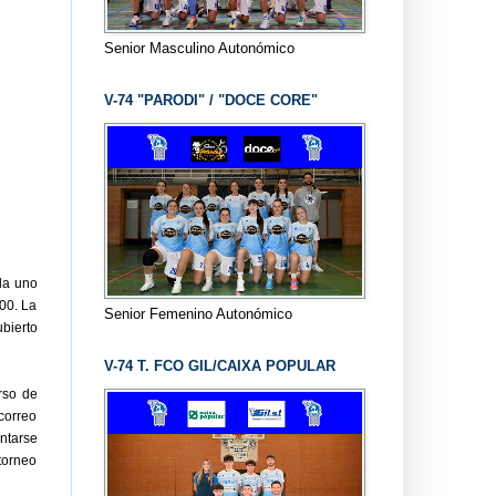
Senior Masculino Autonómico
V-74 "PARODI" / "DOCE CORE"
da uno
:00. La
Senior Femenino Autonómico
bierto
V-74 T. FCO GIL/CAIXA POPULAR
rso de
orreo
ntarse
torneo