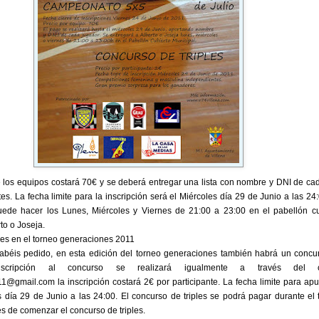
e los equipos costará 70€ y se deberá entregar una lista con nombre y DNI de ca
tes. La fecha limite para la inscripción será el Miércoles día 29 de Junio a las 24
puede hacer los Lunes, Miércoles y Viernes de 21:00 a 23:00 en el pabellón cu
to o Joseja.
les en el torneo generaciones 2011
éis pedido, en esta edición del torneo generaciones también habrá un concu
inscripción al concurso se realizará igualmente a través del c
@gmail.com la inscripción costará 2€ por participante. La fecha limite para apu
s día 29 de Junio a las 24:00. El concurso de triples se podrá pagar durante el 
s de comenzar el concurso de triples.