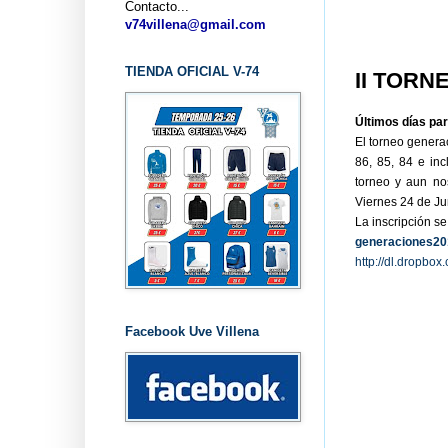
Contacto...
v74villena@gmail.com
TIENDA OFICIAL V-74
II TORN
Últimos días par
El torneo generac
86, 85, 84 e inc
torneo y aun no
Viernes 24 de Jun
La inscripción se 
generaciones2
http://dl.dropbo
Facebook Uve Villena