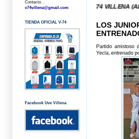
Contacto...
... CLUB BALONCESTO V-74 VILLENA (ALICANTE) ..
v74villena@gmail.com
TIENDA OFICIAL V-74
LOS JUNIO
ENTRENADO
Partido amistoso d
Yecla, entrenado po
Facebook Uve Villena