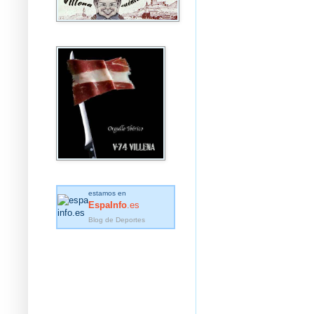
estamos en
EspaInfo
.es
Blog de Deportes