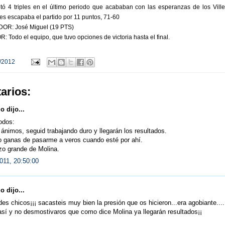
tó 4 triples en el último periodo que acababan con las esperanzas de los Ville
es escapaba el partido por 11 puntos, 71-60
R: José Miguel (19 PTS)
odo el equipo, que tuvo opciones de victoria hasta el final.
/2012
arios:
 dijo...
odos:
nimos, seguid trabajando duro y llegarán los resultados.
o ganas de pasarme a veros cuando esté por ahí.
zo grande de Molina.
011, 20:50:00
 dijo...
des chicos¡¡¡ sacasteis muy bien la presión que os hicieron...era agobiante....
sí y no desmostivaros que como dice Molina ya llegarán resultados¡¡