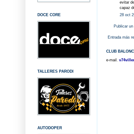
evitar d
capaz de
DOCE CORE
28 oct 2
Publicar un
Entrada más re
CLUB BALONC
e-mail.
v74vill
TALLERES PARODI
AUTODOPER