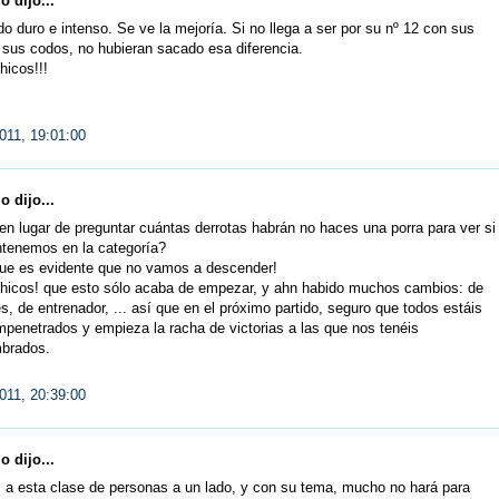
 dijo...
do duro e intenso. Se ve la mejoría. Si no llega a ser por su nº 12 con sus
y sus codos, no hubieran sacado esa diferencia.
hicos!!!
011, 19:01:00
 dijo...
en lugar de preguntar cuántas derrotas habrán no haces una porra para ver si
tenemos en la categoría?
que es evidente que no vamos a descender!
hicos! que esto sólo acaba de empezar, y ahn habido muchos cambios: de
s, de entrenador, ... así que en el próximo partido, seguro que todos estáis
enetrados y empieza la racha de victorias a las que nos tenéis
brados.
011, 20:39:00
 dijo...
 a esta clase de personas a un lado, y con su tema, mucho no hará para