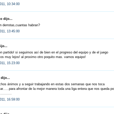
011, 10:34:00
 dijo...
n derrotas,cuantas habran?
011, 13:45:00
ijo...
 partido! si seguimos así de bien en el progreso del equipo y de el juego
os muy lejos! al proximo otro poquito mas. vamos equipo!
011, 15:23:00
dijo...
hos ánimos y a seguir trabajando en estas dos semanas que nos toca
r......para afrontar de la mejor manera toda una liga entera que nos queda po
...........
011, 16:59:00