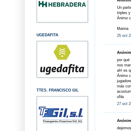
Anónimo
Un parti
triples 
Ánimo c
Marina
UGEDAFITA
25 oct 2
Anónimo
por qué 
nos man
ah! es 
Ánimo c
jugadore
más comp
TTES. FRANCISCO GIL
acostum
uNa
27 oct 2
Anónimo
dejemos