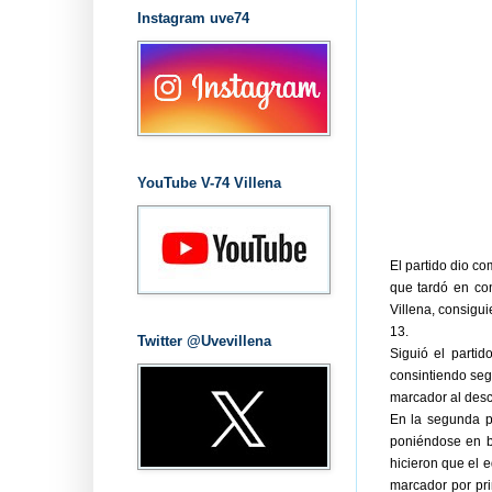
Instagram uve74
YouTube V-74 Villena
El partido dio c
que tardó en con
Villena, consigu
13.
Twitter @Uvevillena
Siguió el parti
consintiendo seg
marcador al desca
En la segunda p
poniéndose en bo
hicieron que el e
marcador por pri