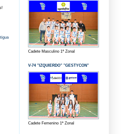
s!
tigua
Cadete Masculino 1ª Zonal
V-74 "IZQUIERDO" "GESTYCON"
Cadete Femenino 1ª Zonal