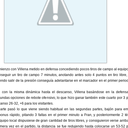
omienzo con Villena metido en defensa concediendo pocos tiros de campo al equipo
seguir un tiro de campo 7 minutos, anotando antes solo 4 puntos en tiro libre,
iendo salir de la presión conseguía adelantarse en el marcador en el primer perio
do con la misma dinámica hasta el descanso, Villena basándose en la defens
undas opciones de rebote ofensivo, lo que hizo ganar también este cuarto por 3 p
nso 26-32, +6 para los visitantes.
arte pasó lo que viene siendo habitual en las segundas partes, bajón para em
nus rápido, pitando 3 faltas en el primer minuto a Fran, y posteriormente 2 té
quipo local dispusiese de gran cantidad de tiros libres, y consiguieron verse arrib
mera vez en el partido, la distancia se fue redujendo hasta colocarse un 53-52 p