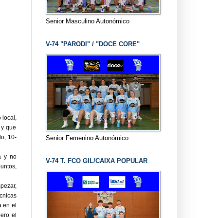
Senior Masculino Autonómico
V-74 "PARODI" / "DOCE CORE"
 local,
 y que
do, 10-
Senior Femenino Autonómico
a y no
V-74 T. FCO GIL/CAIXA POPULAR
untos,
pezar,
cnicas
a en el
ero el