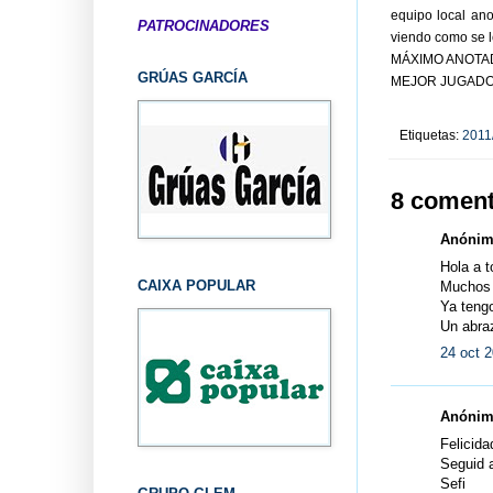
equipo local ano
PATROCINADORES
viendo como se l
MÁXIMO ANOTADO
GRÚAS GARCÍA
MEJOR JUGADOR: T
Etiquetas:
2011
8 coment
Anónimo
Hola a t
CAIXA POPULAR
Muchos á
Ya teng
Un abra
24 oct 2
Anónimo
Felicida
Seguid a
Sefi