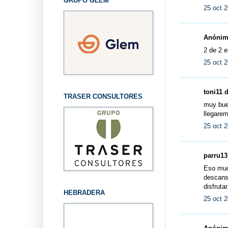
GRUPO GLEM
25 oct 2
Anónimo
2 de 2 e
25 oct 2
toni11 d
TRASER CONSULTORES
muy buen
llegarem
25 oct 2
parru13 
Eso muc
descansa
disfrutar.
HEBRADERA
25 oct 2