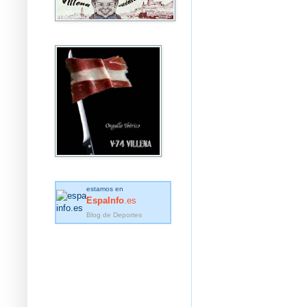
estamos en
EspaInfo
.es
Blog de Deportes