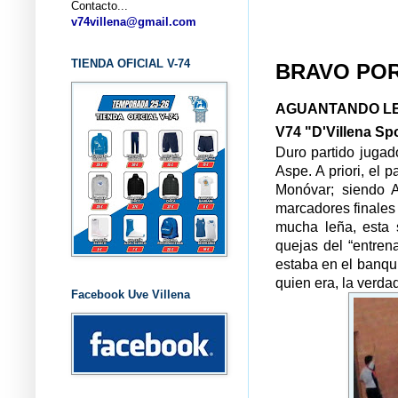
Contacto...
... CLU
v74villena@gmail.com
TIENDA OFICIAL V-74
BRAVO POR
AGUANTANDO L
V74 "D'Villena Sp
Duro partido jugad
Aspe. A priori, el
Monóvar; siendo 
marcadores finales
mucha leña, esta 
quejas del “entren
estaba en el banqu
quien era, la verdad
Facebook Uve Villena