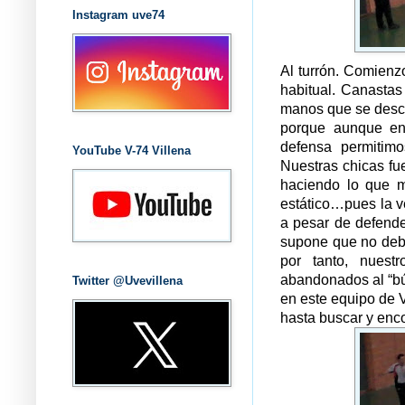
Instagram uve74
Al turrón. Comienzo
habitual. Canastas
manos que se desco
porque aunque en
defensa permitim
YouTube V-74 Villena
Nuestras chicas fue
haciendo lo que m
estático…pues la v
a pesar de defende
supone que no debe
por tanto, nuest
abandonados al “bús
Twitter @Uvevillena
en este equipo de 
hasta buscar y enco