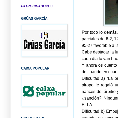
PATROCINADORES
GRÚAS GARCÍA
P
or todo lo demás,
parciales de 6-2, 1
95-27 favorable a l
Cabe destacar la l
cada día lo van ha
Y ahora os cuento 
CAIXA POPULAR
de cuando en cuan
Dificultad a) “La 
piropo le regaló u
narices del árbitro
¿sanción? Ningun
ELLA.
Dificultad b) Empu
cuando se encuen