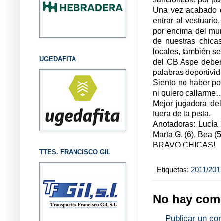
Una vez acabado el
entrar al vestuario
por encima del mur
de nuestras chica
locales, también se
UGEDAFITA
del CB Aspe deberí
palabras deportiv
Siento no haber po
ni quiero callarme
Mejor jugadora del
fuera de la pista.
Anotadoras: Lucía R
Marta G. (6), Bea (5
BRAVO CHICAS!
TTES. FRANCISCO GIL
Etiquetas:
2011/201
No hay come
Publicar un co