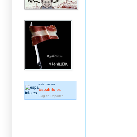
estamos en
EspaInfo
.es
Blog de Deportes