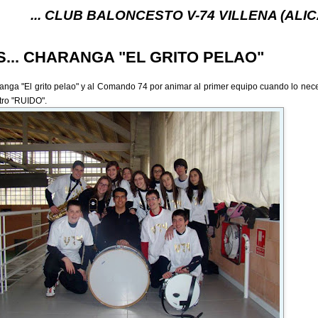
LUB BALONCESTO V-74 VILLENA (ALICANTE) ... V-7
... CHARANGA "EL GRITO PELAO"
anga "El grito pelao" y al Comando 74 por animar al primer equipo cuando lo neces
tro "RUIDO".