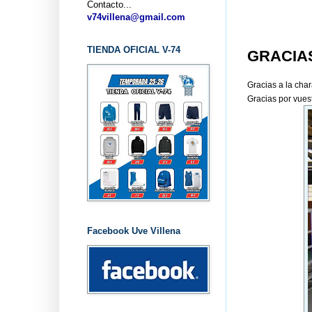
Contacto...
... C
v74villena@gmail.com
TIENDA OFICIAL V-74
GRACIAS
Gracias a la char
Gracias por vues
Facebook Uve Villena