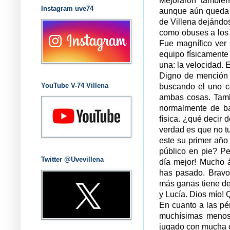
Mejoraron también
Instagram uve74
aunque aún queda m
de Villena dejándos
como obuses a los 
Fue magnífico ver 
equipo físicamente
una: la velocidad. 
Digno de mención f
YouTube V-74 Villena
buscando el uno co
ambas cosas. Tamb
normalmente de ba
física. ¿qué decir 
verdad es que no t
este su primer año
público en pie? Pe
Twitter @Uvevillena
día mejor! Mucho 
has pasado. Bravo
más ganas tiene de 
y Lucía. Dios mío!
En cuanto a las pé
muchísimas menos.
jugado con mucha c