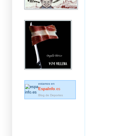
estamos en
EspaInfo
.es
Blog de Deportes