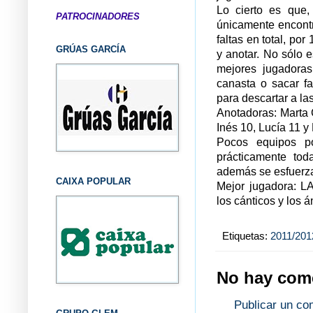
Lo cierto es que, 
PATROCINADORES
únicamente encontr
faltas en total, por
GRÚAS GARCÍA
y anotar. No sólo 
mejores jugadoras
canasta o sacar fa
para descartar a la
Anotadoras: Marta G
Inés 10, Lucía 11 y
Pocos equipos p
prácticamente tod
además se esfuerz
CAIXA POPULAR
Mejor jugadora: L
los cánticos y los 
Etiquetas:
2011/201
No hay come
Publicar un co