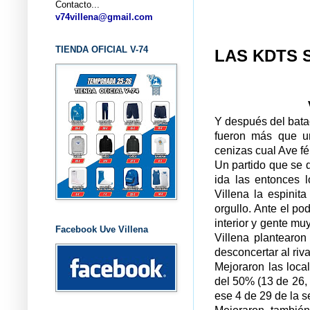
Contacto...
... CL
v74villena@gmail.com
TIENDA OFICIAL V-74
LAS KDTS 
Y después del bata
fueron más que un
cenizas cual Ave fé
Un partido que se 
ida las entonces 
Villena la espinit
orgullo. Ante el po
interior y gente mu
Facebook Uve Villena
Villena plantearon
desconcertar al riva
Mejoraron las loca
del 50% (13 de 26,
ese 4 de 29 de la 