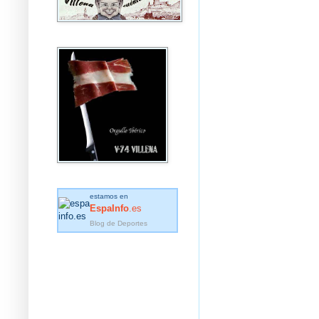
estamos en
EspaInfo
.es
Blog de Deportes