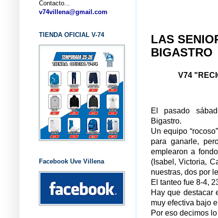
Contacto...
v74villena@gmail.com
TIENDA OFICIAL V-74
LAS SENIO
BIGASTRO
V74 "REC
El pasado sábado
Bigastro.
Un equipo “rocoso”
para ganarle, per
emplearon a fondo,
Facebook Uve Villena
(Isabel, Victoria, 
nuestras, dos por le
El tanteo fue 8-4, 2
Hay que destacar el
muy efectiva bajo el
Por eso decimos lo