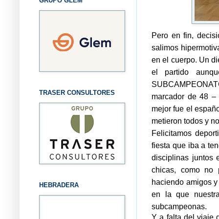
GRUPO GLEM
Pero en fin, decis
salimos hipermotiv
en el cuerpo. Un di
el partido aunq
SUBCAMPEONATO e
TRASER CONSULTORES
marcador de 48 – 2
mejor fue el españo
metieron todos y n
Felicitamos deport
fiesta que iba a ten
disciplinas juntos
chicas, como no 
haciendo amigos y 
HEBRADERA
en la que nuestra
subcampeonas.
Y a falta del viaje