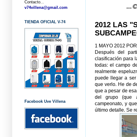
Contacto...
... CLUB BA
v74villena@gmail.com
TIENDA OFICIAL V-74
2012 LAS 
SUBCAMPE
1 MAYO 2012 PO
Después del part
clasificación para
todas: el campo d
realmente espeluzn
puede llegar a ser
que verlo. He de de
que a pesar de esa 
del grupo (que a
Facebook Uve Villena
campeonato, y que
último detalle. Se