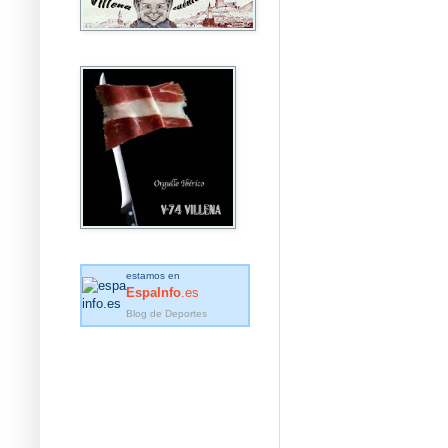
estamos en
EspaInfo
.es
Blog de Deportes