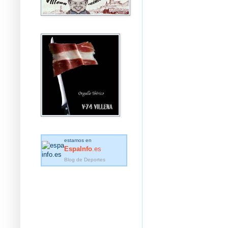
estamos en
EspaInfo
.es
Blog de Deportes