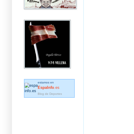
estamos en
EspaInfo
.es
Blog de Deportes