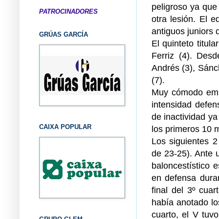
peligroso ya que 
PATROCINADORES
otra lesión. El
antiguos juniors
GRÚAS GARCÍA
El quinteto titula
Ferriz (4). Desd
Andrés (3), Sánch
(7).
Muy cómodo empez
intensidad defen
de inactividad ya 
CAIXA POPULAR
los primeros 10 
Los siguientes 2 
de 23-25). Ante u
baloncestístico 
en defensa duran
final del 3º cua
había anotado lo
cuarto, el V tuv