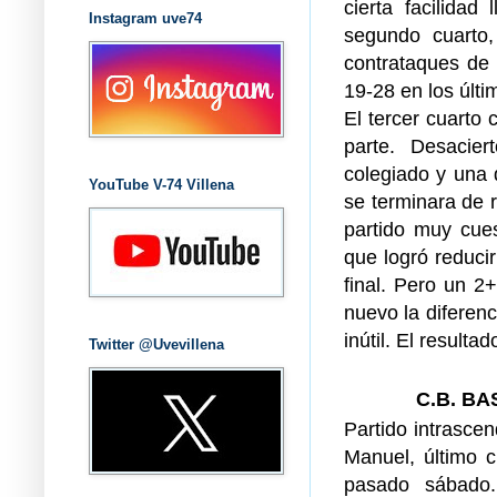
cierta facilidad
Instagram uve74
segundo cuarto,
contrataques de 
19-28 en los últ
El tercer cuarto
parte. Desacier
colegiado y una 
YouTube V-74 Villena
se terminara de 
partido muy cues
que logró reduci
final. Pero un 2+
nuevo la diferenc
inútil. El resulta
Twitter @Uvevillena
C.B. B
Partido intrasce
Manuel, último c
pasado sábado.