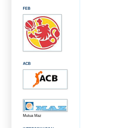
FEB
ACB
Mutua Maz