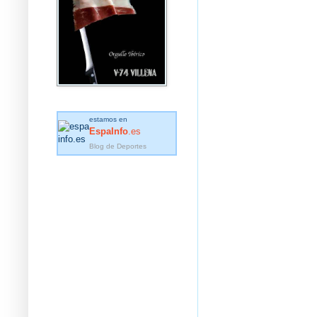
estamos en
EspaInfo
.es
Blog de Deportes