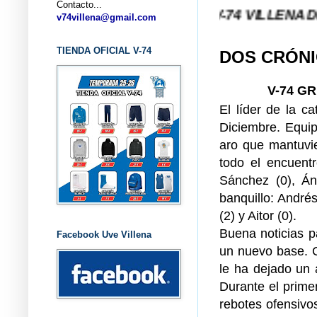
Contacto...
 VILLENA (ALICANTE) ... V-74 VILLENA DESDE 1.9
v74villena@gmail.com
TIENDA OFICIAL V-74
DOS CRÓNI
V-74 G
El líder de la c
Diciembre. Equip
aro que mantuvie
todo el encuentr
Sánchez (0), Án
banquillo: Andrés
(2) y Aitor (0).
Buena noticias p
Facebook Uve Villena
un nuevo base. C
le ha dejado un 
Durante el prime
rebotes ofensivo