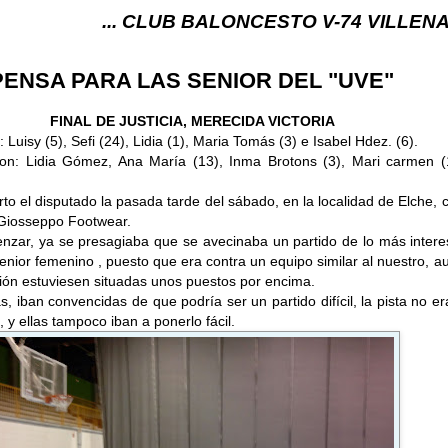
... CLUB BALONCESTO V-74 VILLENA (ALICANTE) .
ENSA PARA LAS SENIOR DEL "UVE"
FINAL DE JUSTICIA, MERECIDA VICTORIA
l: Luisy (5), Sefi (24), Lidia (1), Maria Tomás (3) e Isabel Hdez. (6).
on: Lidia Gómez, Ana María (13), Inma Brotons (3), Mari carmen (
)
arto el disputado la pasada tarde del sábado, en la localidad de Elche, 
 Giosseppo Footwear.
nzar, ya se presagiaba que se avecinaba un partido de lo más intere
enior femenino , puesto que era contra un equipo similar al nuestro, 
ación estuviesen situadas unos puestos por encima.
s, iban convencidas de que podría ser un partido difícil, la pista no e
 y ellas tampoco iban a ponerlo fácil.