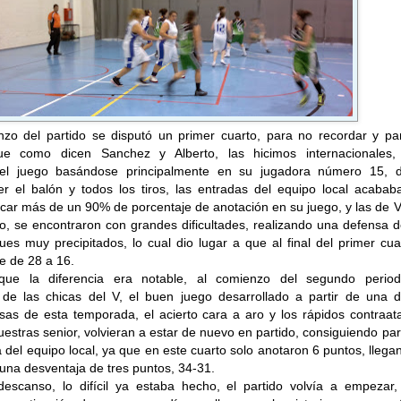
nzo del partido se disputó un primer cuarto, para no recordar y pa
ue como dicen Sanchez y Alberto, las hicimos internacionales, 
n el juego basándose principalmente en su jugadora número 15, 
r el balón y todos los tiros, las entradas del equipo local acabab
car más de un 90% de porcentaje de anotación en su juego, y las de V
o, se encontraron con grandes dificultades, realizando una defensa d
ues muy precipitados, lo cual dio lugar a que al final del primer cua
e de 28 a 16.
ue la diferencia era notable, al comienzo del segundo period
 de las chicas del V, el buen juego desarrollado a partir de una d
sas de esta temporada, el acierto cara a aro y los rápidos contraat
uestras senior, volvieran a estar de nuevo en partido, consiguiendo par
 del equipo local, ya que en este cuarto solo anotaron 6 puntos, llega
una desventaja de tres puntos, 34-31.
escanso, lo difícil ya estaba hecho, el partido volvía a empezar,