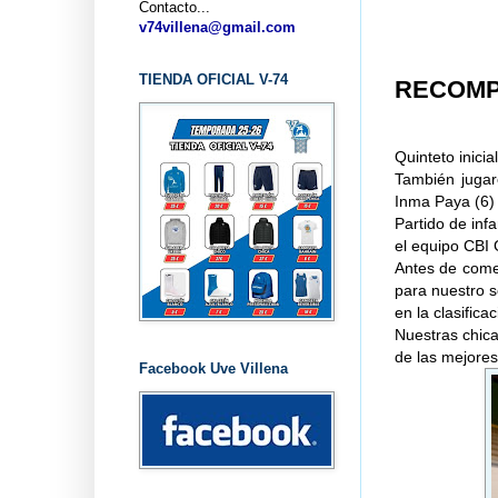
Contacto...
v74villena@gmail.com
TIENDA OFICIAL V-74
RECOMP
Quinteto inicia
También jugar
Inma Paya (6
Partido de inf
el equipo CBI
Antes de come
para nuestro s
en la clasific
Nuestras chica
de las mejores,
Facebook Uve Villena