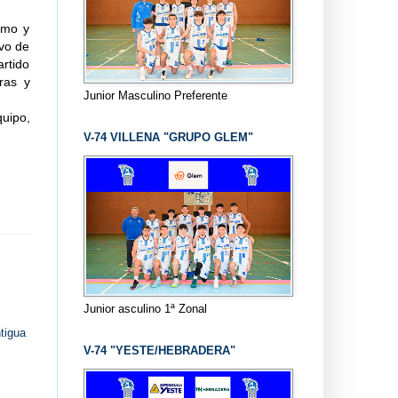
imo y
ivo de
artido
ras y
Junior Masculino Preferente
quipo,
V-74 VILLENA "GRUPO GLEM"
Junior asculino 1ª Zonal
tigua
V-74 "YESTE/HEBRADERA"