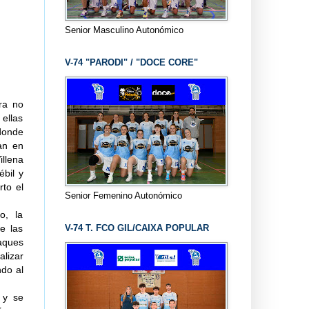
Senior Masculino Autonómico
V-74 "PARODI" / "DOCE CORE"
ra no
ellas
donde
an en
illena
ébil y
rto el
Senior Femenino Autonómico
o, la
V-74 T. FCO GIL/CAIXA POPULAR
e las
aques
alizar
ndo al
 y se