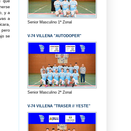
í que
onerse
o, y a
ivas a
Senior Masculino 1ª Zonal
cara,
 pero
V-74 VILLENA "AUTODOPER"
ajo se
Senior Masculino 2ª Zonal
V-74 VILLENA "TRASER // YESTE"