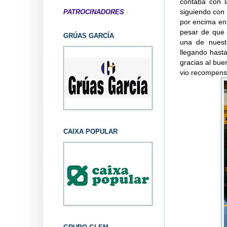
contaba con l
siguiendo con 
PATROCINADORES
por encima en 
pesar de que 
GRÚAS GARCÍA
una de nuestr
llegando hast
gracias al bue
vio recompensa
CAIXA POPULAR