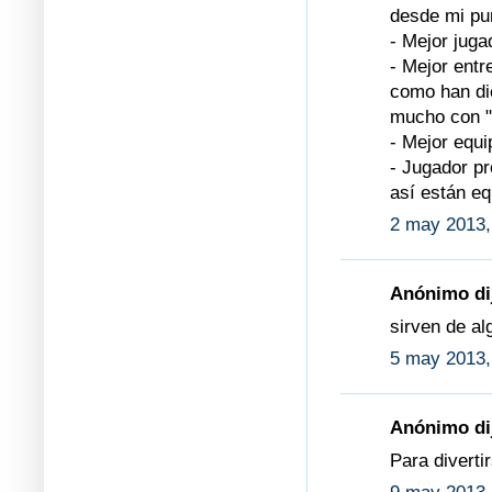
desde mi pun
- Mejor juga
- Mejor entr
como han dic
mucho con "s
- Mejor equi
- Jugador p
así están eq
2 may 2013,
Anónimo dij
sirven de al
5 may 2013,
Anónimo dij
Para diverti