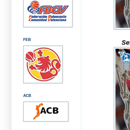
FEB
Se
ACB