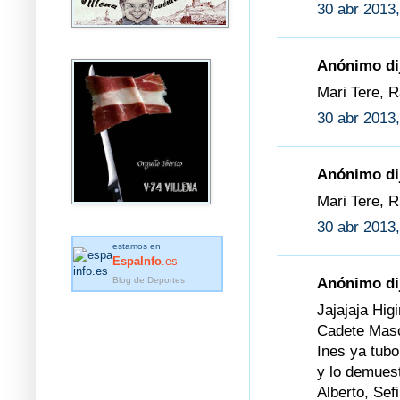
30 abr 2013,
Anónimo dij
Mari Tere, 
30 abr 2013,
Anónimo dij
Mari Tere, R
30 abr 2013,
estamos en
EspaInfo
.es
Blog de Deportes
Anónimo dij
Jajajaja Hi
Cadete Masc
Ines ya tub
y lo demuest
Alberto, Sef