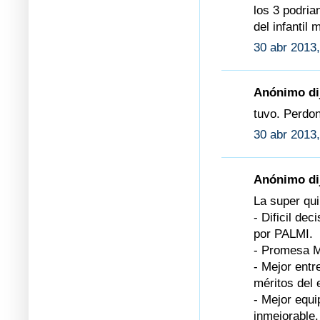
los 3 podria
del infantil 
30 abr 2013,
Anónimo dij
tuvo. Perdon
30 abr 2013,
Anónimo dij
La super qui
- Dificil de
por PALMI.
- Promesa M
- Mejor ent
méritos del 
- Mejor eq
inmejorable.