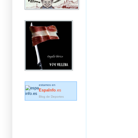
estamos en
EspaInfo
.es
Blog de Deportes