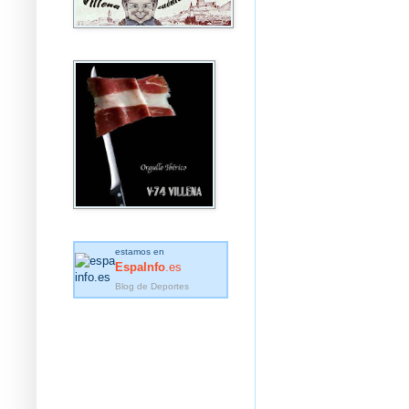
estamos en
EspaInfo
.es
Blog de Deportes